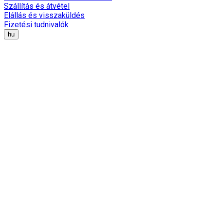
Szállítás és átvétel
Elállás és visszaküldés
Fizetési tudnivalók
hu