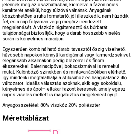
jelennek meg az összhatásban, kiemelve a fazon nőies
karakterét anélkül, hogy túlzóvá válnának. Anyagának
köszönhetően a ruha formatartó, jól illeszkedik, nem húzódik
fel, és a nap folyamán végig megőrzi rendezett
megjelenését. A viszkóz légáteresztő és bőrbarát
tulajdonságai biztosítják, hogy a darab hosszabb viselés
során is kényelmes maradjon.
Egyszerűen kombinálható darab: tavasztól őszig viselhető,
hűvösebb napokon könnyű kardigánnal vagy farmerdzsekivel,
elegánsabb alkalmakon pedig blézerrel és finom
ékszerekkel. Balerinacipővel, bokacsizmával is remekül
mutat. Különböző színekben és mintavariációkban elérhető,
így mindenki megtalálhatja a stílusához és hangulatához illő
változatot. Ideális választás azoknak, akik egy sokoldalú,
kényelmes és ápol–-eltakar fazont keresnek, amely egész
napos viselés mellett is magabiztos megjelenést nyújt.
Anyagösszetétel: 80% viszkóz 20% poliészter
Mérettáblázat