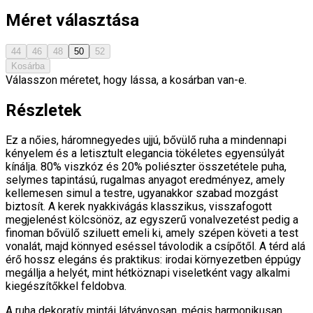
Méret választása
44
46
48
50
52
Kosárba
Válasszon méretet, hogy lássa, a kosárban van-e.
Részletek
Ez a nőies, háromnegyedes ujjú, bővülő ruha a mindennapi
kényelem és a letisztult elegancia tökéletes egyensúlyát
kínálja. 80% viszkóz és 20% poliészter összetétele puha,
selymes tapintású, rugalmas anyagot eredményez, amely
kellemesen simul a testre, ugyanakkor szabad mozgást
biztosít. A kerek nyakkivágás klasszikus, visszafogott
megjelenést kölcsönöz, az egyszerű vonalvezetést pedig a
finoman bővülő sziluett emeli ki, amely szépen követi a test
vonalát, majd könnyed eséssel távolodik a csípőtől. A térd alá
érő hossz elegáns és praktikus: irodai környezetben éppúgy
megállja a helyét, mint hétköznapi viseletként vagy alkalmi
kiegészítőkkel feldobva.
A ruha dekoratív mintái látványosan, mégis harmonikusan