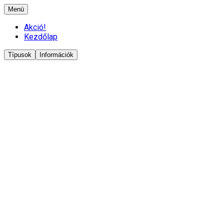
Menü
Akció!
Kezdőlap
Típusok
Információk