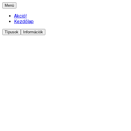
Menü
Akció!
Kezdőlap
Típusok
Információk