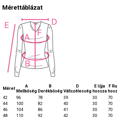
Mérettáblázat
A
B
D
E Ujja
F R
Méret
Mellbőség
Derékbőség
Vállszélesség
hossza
hos
42
96
78
39
30
70
44
100
82
40
30
70
46
104
86
41
30
70
48
110
92
42
30
70