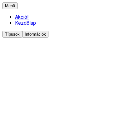
Menü
Akció!
Kezdőlap
Típusok
Információk