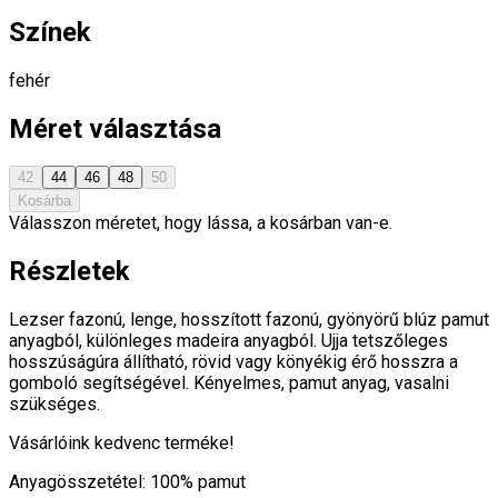
Színek
fehér
Méret választása
42
44
46
48
50
Kosárba
Válasszon méretet, hogy lássa, a kosárban van-e.
Részletek
Lezser fazonú, lenge, hosszított fazonú, gyönyörű blúz pamut
anyagból, különleges madeira anyagból. Ujja tetszőleges
hosszúságúra állítható, rövid vagy könyékig érő hosszra a
gomboló segítségével. Kényelmes, pamut anyag, vasalni
szükséges.
Vásárlóink kedvenc terméke!
Anyagösszetétel: 100% pamut