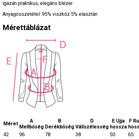
igazán praktikus, elegáns blézer.
Anyagösszetétel: 95% viszkóz 5% elasztán
Mérettáblázat
A
B
D
E Ujja
F R
Méret
Mellbőség
Derékbőség
Vállszélesség
hossza
hos
42
96
78
38
50
65