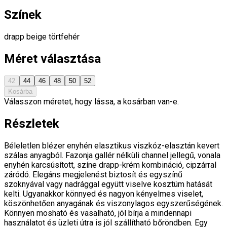
Színek
drapp
beige
törtfehér
Méret választása
42
44
46
48
50
52
Kosárba
Válasszon méretet, hogy lássa, a kosárban van-e.
Részletek
Béleletlen blézer enyhén elasztikus viszkóz-elasztán kevert
szálas anyagból. Fazonja gallér nélküli channel jellegű, vonala
enyhén karcsúsított, színe drapp-krém kombináció, cipzárral
záródó. Elegáns megjelenést biztosít és egyszínű
szoknyával vagy nadrággal együtt viselve kosztüm hatását
kelti. Ugyanakkor könnyed és nagyon kényelmes viselet,
köszönhetően anyagának és viszonylagos egyszerűségének.
Könnyen mosható és vasalható, jól bírja a mindennapi
használatot és üzleti útra is jól szállítható bőröndben. Egy