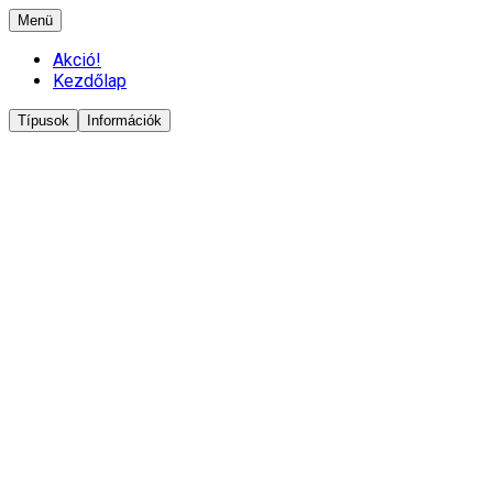
Menü
Akció!
Kezdőlap
Típusok
Információk