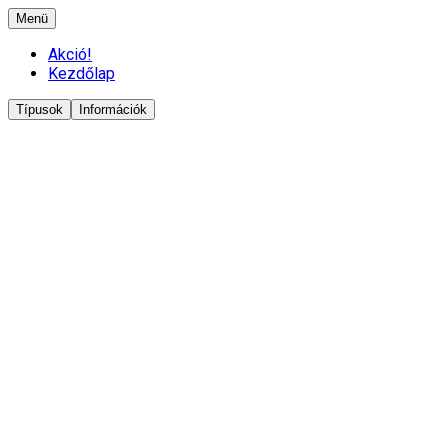
Menü
Akció!
Kezdőlap
Típusok
Információk