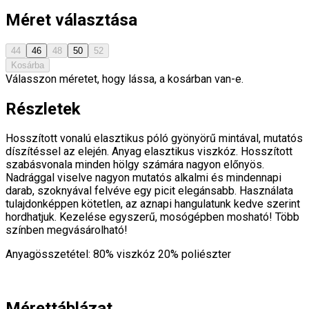
Méret választása
44
46
48
50
52
Kosárba
Válasszon méretet, hogy lássa, a kosárban van-e.
Részletek
Hosszított vonalú elasztikus póló gyönyörű mintával, mutatós
díszítéssel az elején. Anyag elasztikus viszkóz. Hosszított
szabásvonala minden hölgy számára nagyon előnyös.
Nadrággal viselve nagyon mutatós alkalmi és mindennapi
darab, szoknyával felvéve egy picit elegánsabb. Használata
tulajdonképpen kötetlen, az aznapi hangulatunk kedve szerint
hordhatjuk. Kezelése egyszerű, mosógépben mosható! Több
színben megvásárolható!
Anyagösszetétel: 80% viszkóz 20% poliészter
Mérettáblázat