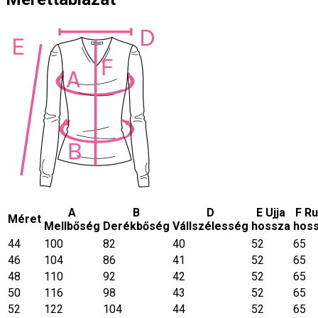
A
B
D
E Ujja
F R
Méret
Mellbőség
Derékbőség
Vállszélesség
hossza
hos
44
100
82
40
52
65
46
104
86
41
52
65
48
110
92
42
52
65
50
116
98
43
52
65
52
122
104
44
52
65