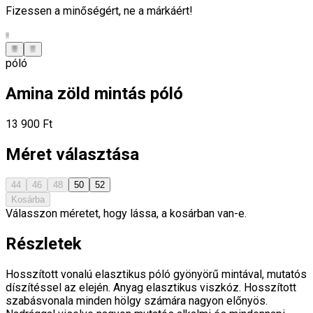
Fizessen a minőségért, ne a márkáért!
póló
Amina zöld mintás póló
13 900 Ft
Méret választása
44
46
48
50
52
Kosárba
Válasszon méretet, hogy lássa, a kosárban van-e.
Részletek
Hosszított vonalú elasztikus póló gyönyörű mintával, mutatós
díszítéssel az elején. Anyag elasztikus viszkóz. Hosszított
szabásvonala minden hölgy számára nagyon előnyös.