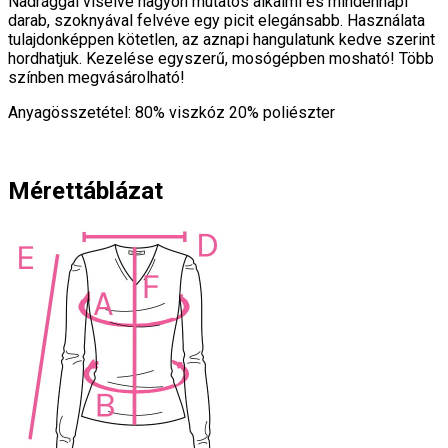
Nadrággal viselve nagyon mutatós alkalmi és mindennapi
darab, szoknyával felvéve egy picit elegánsabb. Használata
tulajdonképpen kötetlen, az aznapi hangulatunk kedve szerint
hordhatjuk. Kezelése egyszerű, mosógépben mosható! Több
színben megvásárolható!
Anyagösszetétel: 80% viszkóz 20% poliészter
Mérettáblázat