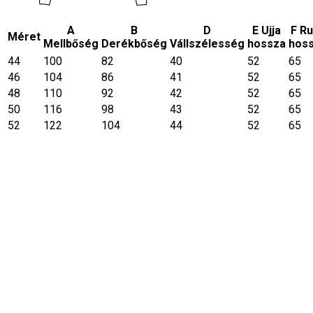
A
B
D
E Ujja
F R
Méret
Mellbőség
Derékbőség
Vállszélesség
hossza
hos
44
100
82
40
52
65
46
104
86
41
52
65
48
110
92
42
52
65
50
116
98
43
52
65
52
122
104
44
52
65