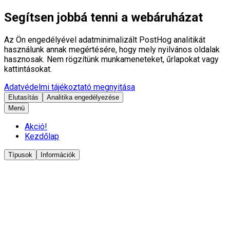
Segítsen jobbá tenni a webáruházat
Az Ön engedélyével adatminimalizált PostHog analitikát
használunk annak megértésére, hogy mely nyilvános oldalak
hasznosak. Nem rögzítünk munkameneteket, űrlapokat vagy
kattintásokat.
Adatvédelmi tájékoztató megnyitása
Elutasítás
Analitika engedélyezése
Menü
Akció!
Kezdőlap
Típusok
Információk