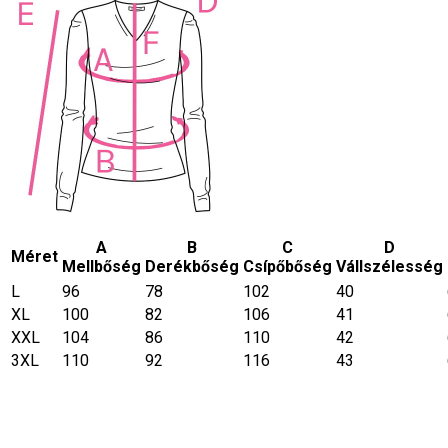
A
B
C
D
Méret
Mellbőség
Derékbőség
Csípőbőség
Vállszélesség
L
96
78
102
40
XL
100
82
106
41
XXL
104
86
110
42
3XL
110
92
116
43