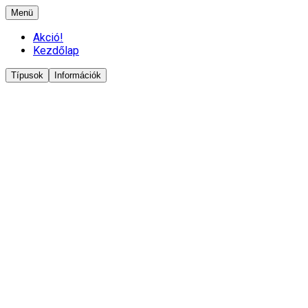
Menü
Akció!
Kezdőlap
Típusok
Információk