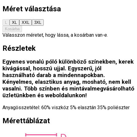
Méret választása
L
XL
XXL
3XL
Kosárba
Válasszon méretet, hogy lássa, a kosárban van-e.
Részletek
Egyenes vonalú póló különböző színekben, kerek
kivágással, hosszú ujjal. Egyszerű, jól
használható darab a mindennapokban.
Kényelmes, elasztikus anyag, mosható, nem kell
vasalni. Több színben és mintávalmegvásárolható
üzletünkben és weboldalunkon!
Anyagösszetétel: 60% viszkóz 5% elasztán 35% poliészter
Mérettáblázat