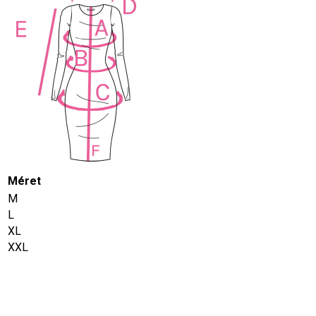
Méret
M
L
XL
XXL