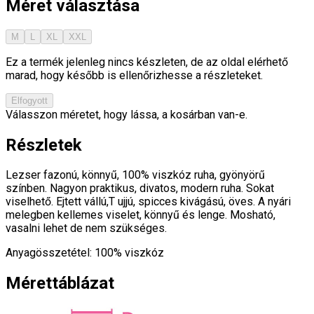
Méret választása
M
L
XL
XXL
Ez a termék jelenleg nincs készleten, de az oldal elérhető
marad, hogy később is ellenőrizhesse a részleteket.
Elfogyott
Válasszon méretet, hogy lássa, a kosárban van-e.
Részletek
Lezser fazonú, könnyű, 100% viszkóz ruha, gyönyörű
színben. Nagyon praktikus, divatos, modern ruha. Sokat
viselhető. Ejtett vállú,T ujjú, spicces kivágású, öves. A nyári
melegben kellemes viselet, könnyű és lenge. Mosható,
vasalni lehet de nem szükséges.
Anyagösszetétel: 100% viszkóz
Mérettáblázat