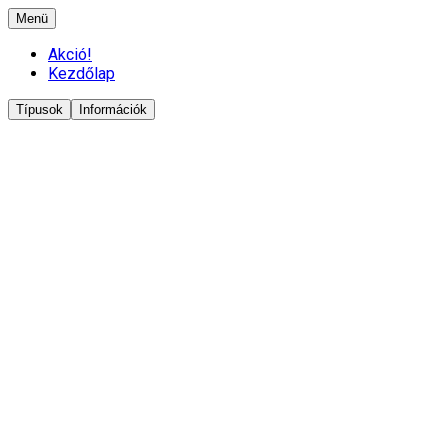
Menü
Akció!
Kezdőlap
Típusok
Információk