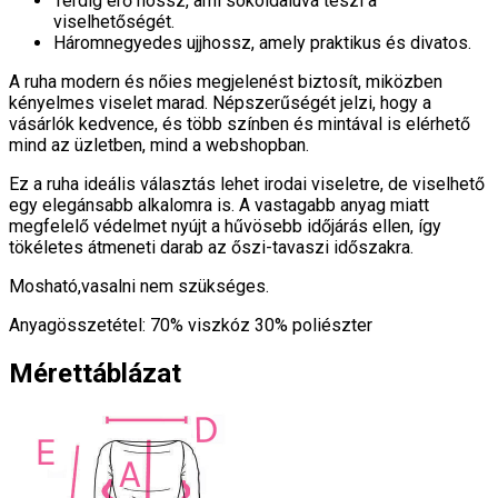
Térdig érő hossz, ami sokoldalúvá teszi a
viselhetőségét.
Háromnegyedes ujjhossz, amely praktikus és divatos.
A ruha modern és nőies megjelenést biztosít, miközben
kényelmes viselet marad. Népszerűségét jelzi, hogy a
vásárlók kedvence, és több színben és mintával is elérhető
mind az üzletben, mind a webshopban.
Ez a ruha ideális választás lehet irodai viseletre, de viselhető
egy elegánsabb alkalomra is. A vastagabb anyag miatt
megfelelő védelmet nyújt a hűvösebb időjárás ellen, így
tökéletes átmeneti darab az őszi-tavaszi időszakra.
Mosható,vasalni nem szükséges.
Anyagösszetétel: 70% viszkóz 30% poliészter
Mérettáblázat