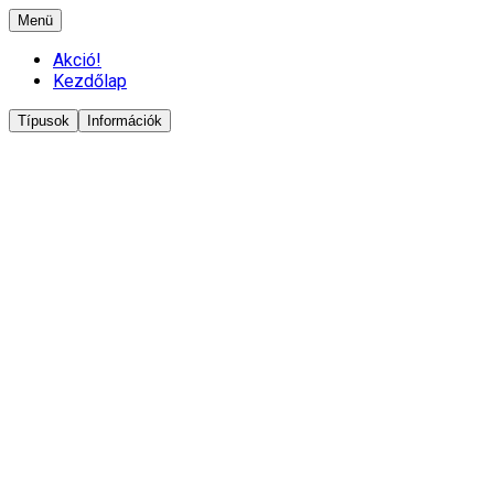
Menü
Akció!
Kezdőlap
Típusok
Információk