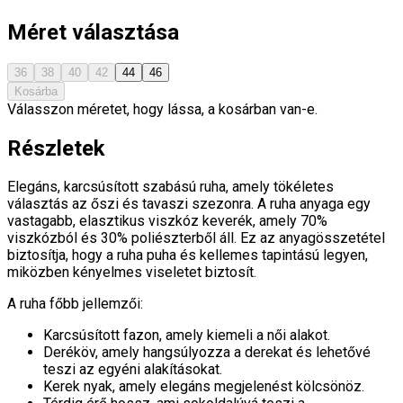
Méret választása
36
38
40
42
44
46
Kosárba
Válasszon méretet, hogy lássa, a kosárban van-e.
Részletek
Elegáns, karcsúsított szabású ruha, amely tökéletes
választás az őszi és tavaszi szezonra. A ruha anyaga egy
vastagabb, elasztikus viszkóz keverék, amely 70%
viszkózból és 30% poliészterből áll. Ez az anyagösszetétel
biztosítja, hogy a ruha puha és kellemes tapintású legyen,
miközben kényelmes viseletet biztosít.
A ruha főbb jellemzői:
Karcsúsított fazon, amely kiemeli a női alakot.
Deréköv, amely hangsúlyozza a derekat és lehetővé
teszi az egyéni alakításokat.
Kerek nyak, amely elegáns megjelenést kölcsönöz.