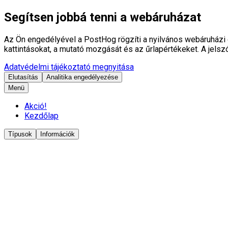
Segítsen jobbá tenni a webáruházat
Az Ön engedélyével a PostHog rögzíti a nyilvános webáruházi 
kattintásokat, a mutató mozgását és az űrlapértékeket. A jelszó
Adatvédelmi tájékoztató megnyitása
Elutasítás
Analitika engedélyezése
Menü
Akció!
Kezdőlap
Típusok
Információk