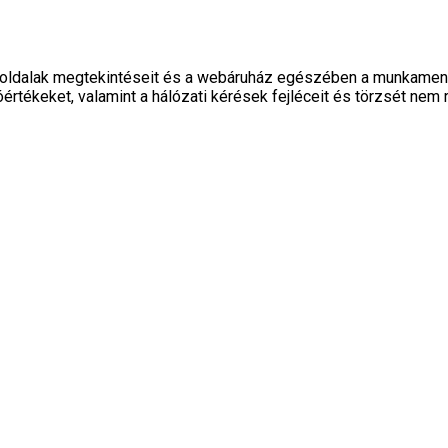
oldalak megtekintéseit és a webáruház egészében a munkamenetek
értékeket, valamint a hálózati kérések fejléceit és törzsét nem r