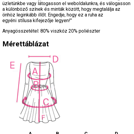
üzletünkbe vagy látogasson el weboldalunkra, és válogasson
a különböző színek és minták között, hogy megtalálja az
önhöz leginkább illőt. Engedje, hogy ez a ruha az
egyéni stílusa kifejezője legyen!"
Anyagösszetétel: 80% viszkóz 20% poliészter
Mérettáblázat
A
B
C
D