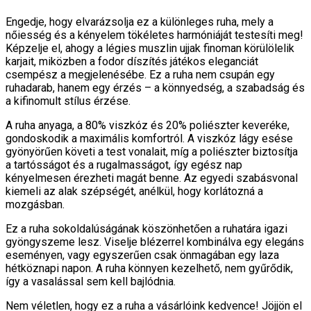
Engedje, hogy elvarázsolja ez a különleges ruha, mely a
nőiesség és a kényelem tökéletes harmóniáját testesíti meg!
Képzelje el, ahogy a légies muszlin ujjak finoman körülölelik
karjait, miközben a fodor díszítés játékos eleganciát
csempész a megjelenésébe. Ez a ruha nem csupán egy
ruhadarab, hanem egy érzés – a könnyedség, a szabadság és
a kifinomult stílus érzése.
A ruha anyaga, a 80% viszkóz és 20% poliészter keveréke,
gondoskodik a maximális komfortról. A viszkóz lágy esése
gyönyörűen követi a test vonalait, míg a poliészter biztosítja
a tartósságot és a rugalmasságot, így egész nap
kényelmesen érezheti magát benne. Az egyedi szabásvonal
kiemeli az alak szépségét, anélkül, hogy korlátozná a
mozgásban.
Ez a ruha sokoldalúságának köszönhetően a ruhatára igazi
gyöngyszeme lesz. Viselje blézerrel kombinálva egy elegáns
eseményen, vagy egyszerűen csak önmagában egy laza
hétköznapi napon. A ruha könnyen kezelhető, nem gyűrődik,
így a vasalással sem kell bajlódnia.
Nem véletlen, hogy ez a ruha a vásárlóink kedvence! Jöjjön el