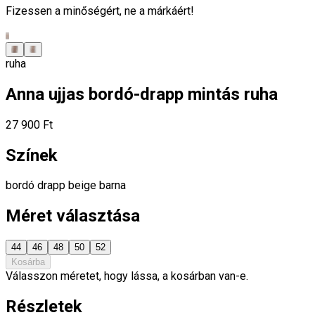
Fizessen a minőségért, ne a márkáért!
ruha
Anna ujjas bordó-drapp mintás ruha
27 900 Ft
Színek
bordó
drapp
beige
barna
Méret választása
44
46
48
50
52
Kosárba
Válasszon méretet, hogy lássa, a kosárban van-e.
Részletek