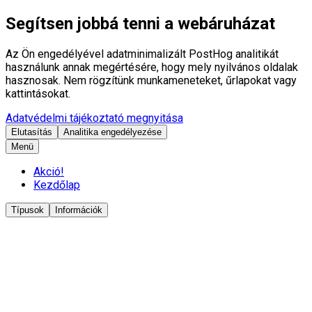
Segítsen jobbá tenni a webáruházat
Az Ön engedélyével adatminimalizált PostHog analitikát
használunk annak megértésére, hogy mely nyilvános oldalak
hasznosak. Nem rögzítünk munkameneteket, űrlapokat vagy
kattintásokat.
Adatvédelmi tájékoztató megnyitása
Elutasítás
Analitika engedélyezése
Menü
Akció!
Kezdőlap
Típusok
Információk