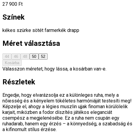
27 900 Ft
Színek
kékes szürke
sötét farmerkék
drapp
Méret választása
44
46
48
50
52
Kosárba
Válasszon méretet, hogy lássa, a kosárban van-e.
Részletek
Engedje, hogy elvarázsolja ez a különleges ruha, mely a
nőiesség és a kényelem tökéletes harmóniáját testesíti meg!
Képzelje el, ahogy a légies muszlin ujjak finoman körülölelik
karjait, miközben a fodor díszítés játékos eleganciát
csempész a megjelenésébe. Ez a ruha nem csupán egy
ruhadarab, hanem egy érzés – a könnyedség, a szabadság és
a kifinomult stílus érzése.