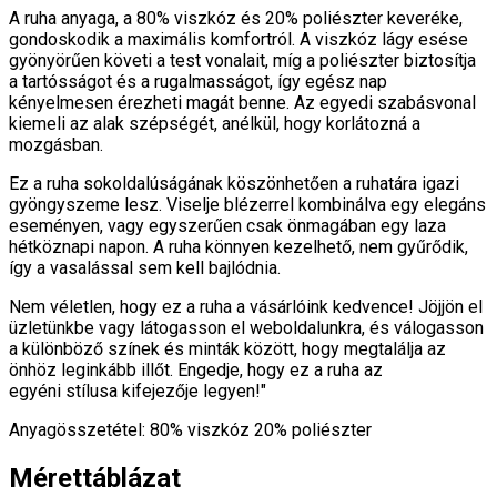
A ruha anyaga, a 80% viszkóz és 20% poliészter keveréke,
gondoskodik a maximális komfortról. A viszkóz lágy esése
gyönyörűen követi a test vonalait, míg a poliészter biztosítja
a tartósságot és a rugalmasságot, így egész nap
kényelmesen érezheti magát benne. Az egyedi szabásvonal
kiemeli az alak szépségét, anélkül, hogy korlátozná a
mozgásban.
Ez a ruha sokoldalúságának köszönhetően a ruhatára igazi
gyöngyszeme lesz. Viselje blézerrel kombinálva egy elegáns
eseményen, vagy egyszerűen csak önmagában egy laza
hétköznapi napon. A ruha könnyen kezelhető, nem gyűrődik,
így a vasalással sem kell bajlódnia.
Nem véletlen, hogy ez a ruha a vásárlóink kedvence! Jöjjön el
üzletünkbe vagy látogasson el weboldalunkra, és válogasson
a különböző színek és minták között, hogy megtalálja az
önhöz leginkább illőt. Engedje, hogy ez a ruha az
egyéni stílusa kifejezője legyen!"
Anyagösszetétel: 80% viszkóz 20% poliészter
Mérettáblázat