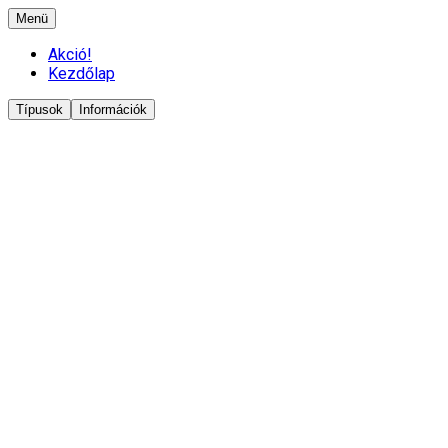
Menü
Akció!
Kezdőlap
Típusok
Információk