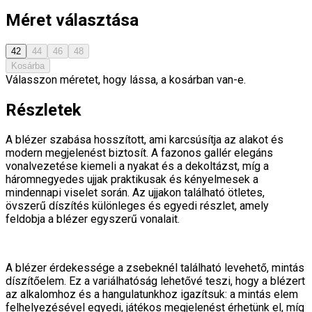
Méret választása
42
44
46
48
Kosárba
Válasszon méretet, hogy lássa, a kosárban van-e.
Részletek
A blézer szabása hosszított, ami karcsúsítja az alakot és
modern megjelenést biztosít. A fazonos gallér elegáns
vonalvezetése kiemeli a nyakat és a dekoltázst, míg a
háromnegyedes ujjak praktikusak és kényelmesek a
mindennapi viselet során. Az ujjakon található ötletes,
övszerű díszítés különleges és egyedi részlet, amely
feldobja a blézer egyszerű vonalait.
A blézer érdekessége a zsebeknél található levehető, mintás
díszítőelem. Ez a variálhatóság lehetővé teszi, hogy a blézert
az alkalomhoz és a hangulatunkhoz igazítsuk: a mintás elem
felhelyezésével egyedi, játékos megjelenést érhetünk el, míg