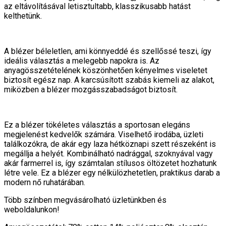
az eltávolításával letisztultabb, klasszikusabb hatást
kelthetünk.
A blézer béleletlen, ami könnyeddé és szellőssé teszi, így
ideális választás a melegebb napokra is. Az
anyagösszetételének köszönhetően kényelmes viseletet
biztosít egész nap. A karcsúsított szabás kiemeli az alakot,
miközben a blézer mozgásszabadságot biztosít.
Ez a blézer tökéletes választás a sportosan elegáns
megjelenést kedvelők számára. Viselhető irodába, üzleti
találkozókra, de akár egy laza hétköznapi szett részeként is
megállja a helyét. Kombinálható nadrággal, szoknyával vagy
akár farmerrel is, így számtalan stílusos öltözetet hozhatunk
létre vele. Ez a blézer egy nélkülözhetetlen, praktikus darab a
modern nő ruhatárában.
Több színben megvásárolható üzletünkben és
weboldalunkon!