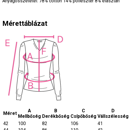
Anyagösszetétel: 78% cotton 14% poliészter 8% elasztán
Mérettáblázat
A
B
C
D
Méret
Mellbőség
Derékbőség
Csípőbőség
Vállszélesség
42
100
82
106
41