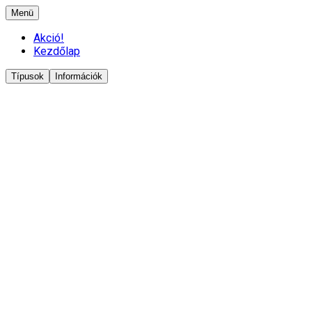
Menü
Akció!
Kezdőlap
Típusok
Információk