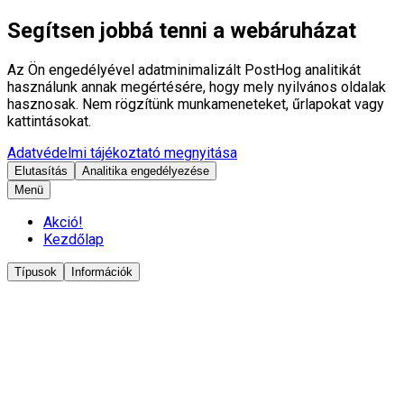
Segítsen jobbá tenni a webáruházat
Az Ön engedélyével adatminimalizált PostHog analitikát
használunk annak megértésére, hogy mely nyilvános oldalak
hasznosak. Nem rögzítünk munkameneteket, űrlapokat vagy
kattintásokat.
Adatvédelmi tájékoztató megnyitása
Elutasítás
Analitika engedélyezése
Menü
Akció!
Kezdőlap
Típusok
Információk