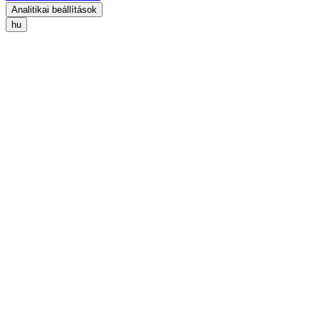
Analitikai beállítások
hu