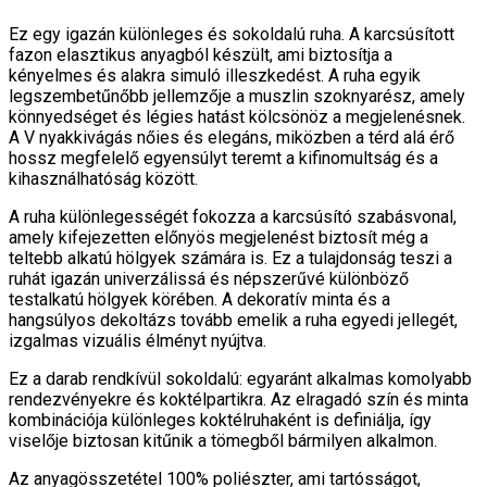
Ez egy igazán különleges és sokoldalú ruha. A karcsúsított
fazon elasztikus anyagból készült, ami biztosítja a
kényelmes és alakra simuló illeszkedést. A ruha egyik
legszembetűnőbb jellemzője a muszlin szoknyarész, amely
könnyedséget és légies hatást kölcsönöz a megjelenésnek.
A V nyakkivágás nőies és elegáns, miközben a térd alá érő
hossz megfelelő egyensúlyt teremt a kifinomultság és a
kihasználhatóság között.
A ruha különlegességét fokozza a karcsúsító szabásvonal,
amely kifejezetten előnyös megjelenést biztosít még a
teltebb alkatú hölgyek számára is. Ez a tulajdonság teszi a
ruhát igazán univerzálissá és népszerűvé különböző
testalkatú hölgyek körében. A dekoratív minta és a
hangsúlyos dekoltázs tovább emelik a ruha egyedi jellegét,
izgalmas vizuális élményt nyújtva.
Ez a darab rendkívül sokoldalú: egyaránt alkalmas komolyabb
rendezvényekre és koktélpartikra. Az elragadó szín és minta
kombinációja különleges koktélruhaként is definiálja, így
viselője biztosan kitűnik a tömegből bármilyen alkalmon.
Az anyagösszetétel 100% poliészter, ami tartósságot,