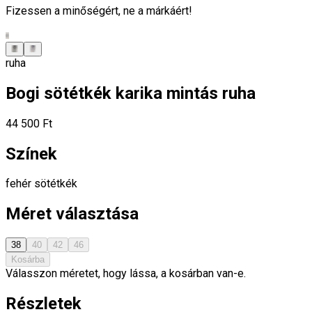
Fizessen a minőségért, ne a márkáért!
ruha
Bogi sötétkék karika mintás ruha
44 500 Ft
Színek
fehér
sötétkék
Méret választása
38
40
42
46
Kosárba
Válasszon méretet, hogy lássa, a kosárban van-e.
Részletek