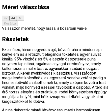
Méret választása
42
44
48
Kosárba
Válasszon méretet, hogy lássa, a kosárban van-e.
Részletek
Ez a nőies, háromnegyedes ujjú, bővülő ruha a mindennapi
kényelem és a letisztult elegancia tökéletes egyensúlyát
kínálja. 95% viszkóz és 5% elasztán összetétele puha,
selymes tapintású, rugalmas anyagot eredményez, amely
kellemesen simul a testre, ugyanakkor szabad mozgást
biztosít. A kerek nyakkivágás klasszikus, visszafogott
megjelenést kölcsönöz, az egyszerű vonalvezetést pedig a
finoman bővülő sziluett emeli ki, amely szépen követi a test
vonalát, majd könnyed eséssel távolodik a csípőtől. A térd alá
érő hossz elegáns és praktikus: irodai környezetben éppúgy
megállja a helyét, mint hétköznapi viseletként vagy alkalmi
kiegészítőkkel feldobva.
A ruha dekoratív mintái látványosan, mégis harmonikusan