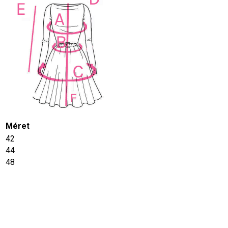
Méret
42
44
48