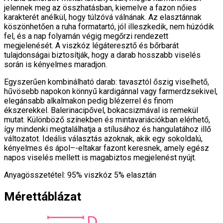
jelennek meg az összhatásban, kiemelve a fazon nőies
karakterét anélkül, hogy túlzóvá válnának. Az elasztánnak
köszönhetően a ruha formatartó, jól illeszkedik, nem húzódik
fel, és a nap folyamán végig megőrzi rendezett
megjelenését. A viszkóz légáteresztő és bőrbarát
tulajdonságai biztosítják, hogy a darab hosszabb viselés
során is kényelmes maradjon.
Egyszerűen kombinálható darab: tavasztól őszig viselhető,
hűvösebb napokon könnyű kardigánnal vagy farmerdzsekivel,
elegánsabb alkalmakon pedig blézerrel és finom
ékszerekkel. Balerinacipővel, bokacsizmával is remekül
mutat. Különböző színekben és mintavariációkban elérhető,
így mindenki megtalálhatja a stílusához és hangulatához illő
változatot. Ideális választás azoknak, akik egy sokoldalú,
kényelmes és ápol–-eltakar fazont keresnek, amely egész
napos viselés mellett is magabiztos megjelenést nyújt.
Anyagösszetétel: 95% viszkóz 5% elasztán
Mérettáblázat