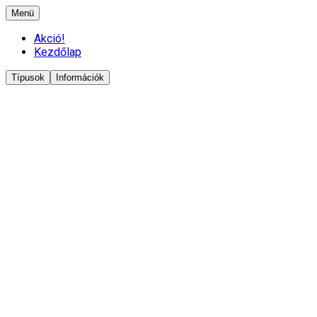
Menü
Akció!
Kezdőlap
Típusok
Információk