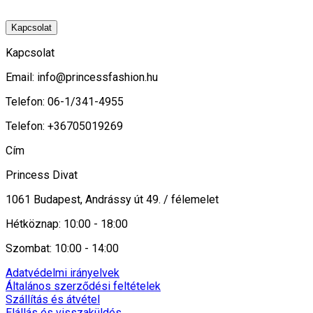
Kapcsolat
Kapcsolat
Email:
info@princessfashion.hu
Telefon: 06-1/341-4955
Telefon: +36705019269
Cím
Princess Divat
1061 Budapest, Andrássy út 49. / félemelet
Hétköznap: 10:00 - 18:00
Szombat: 10:00 - 14:00
Adatvédelmi irányelvek
Általános szerződési feltételek
Szállítás és átvétel
Elállás és visszaküldés