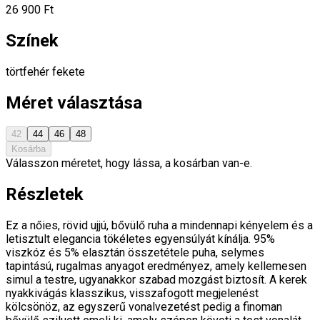
26 900 Ft
Színek
törtfehér
fekete
Méret választása
42
44
46
48
Kosárba
Válasszon méretet, hogy lássa, a kosárban van-e.
Részletek
Ez a nőies, rövid ujjú, bővülő ruha a mindennapi kényelem és a
letisztult elegancia tökéletes egyensúlyát kínálja. 95%
viszkóz és 5% elasztán összetétele puha, selymes
tapintású, rugalmas anyagot eredményez, amely kellemesen
simul a testre, ugyanakkor szabad mozgást biztosít. A kerek
nyakkivágás klasszikus, visszafogott megjelenést
kölcsönöz, az egyszerű vonalvezetést pedig a finoman