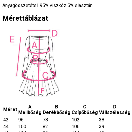
Anyagösszetétel: 95% viszkóz 5% elasztán
Mérettáblázat
A
B
C
D
Méret
Mellbőség
Derékbőség
Csípőbőség
Vállszélesség
42
96
78
102
38
44
100
82
106
39