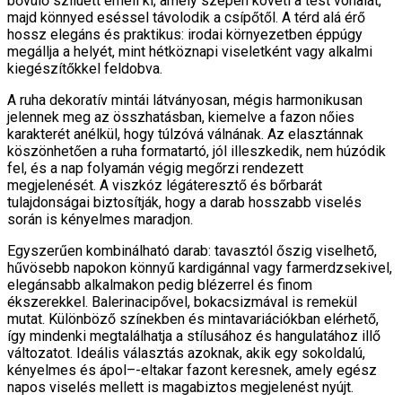
bővülő sziluett emeli ki, amely szépen követi a test vonalát,
majd könnyed eséssel távolodik a csípőtől. A térd alá érő
hossz elegáns és praktikus: irodai környezetben éppúgy
megállja a helyét, mint hétköznapi viseletként vagy alkalmi
kiegészítőkkel feldobva.
A ruha dekoratív mintái látványosan, mégis harmonikusan
jelennek meg az összhatásban, kiemelve a fazon nőies
karakterét anélkül, hogy túlzóvá válnának. Az elasztánnak
köszönhetően a ruha formatartó, jól illeszkedik, nem húzódik
fel, és a nap folyamán végig megőrzi rendezett
megjelenését. A viszkóz légáteresztő és bőrbarát
tulajdonságai biztosítják, hogy a darab hosszabb viselés
során is kényelmes maradjon.
Egyszerűen kombinálható darab: tavasztól őszig viselhető,
hűvösebb napokon könnyű kardigánnal vagy farmerdzsekivel,
elegánsabb alkalmakon pedig blézerrel és finom
ékszerekkel. Balerinacipővel, bokacsizmával is remekül
mutat. Különböző színekben és mintavariációkban elérhető,
így mindenki megtalálhatja a stílusához és hangulatához illő
változatot. Ideális választás azoknak, akik egy sokoldalú,
kényelmes és ápol–-eltakar fazont keresnek, amely egész
napos viselés mellett is magabiztos megjelenést nyújt.