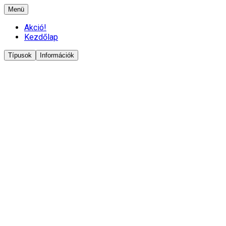
Menü
Akció!
Kezdőlap
Típusok
Információk