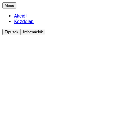
Menü
Akció!
Kezdőlap
Típusok
Információk