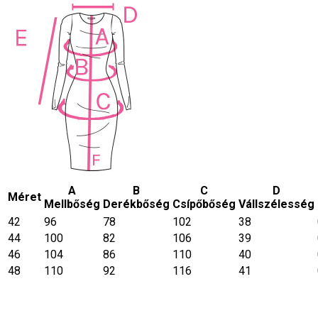
A
B
C
D
Méret
Mellbőség
Derékbőség
Csípőbőség
Vállszélesség
42
96
78
102
38
44
100
82
106
39
46
104
86
110
40
48
110
92
116
41