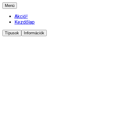
Menü
Akció!
Kezdőlap
Típusok
Információk