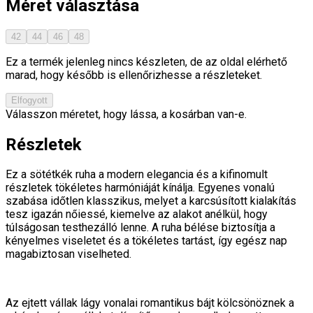
Méret választása
42
44
46
48
Ez a termék jelenleg nincs készleten, de az oldal elérhető
marad, hogy később is ellenőrizhesse a részleteket.
Elfogyott
Válasszon méretet, hogy lássa, a kosárban van-e.
Részletek
Ez a sötétkék ruha a modern elegancia és a kifinomult
részletek tökéletes harmóniáját kínálja. Egyenes vonalú
szabása időtlen klasszikus, melyet a karcsúsított kialakítás
tesz igazán nőiessé, kiemelve az alakot anélkül, hogy
túlságosan testhezálló lenne. A ruha bélése biztosítja a
kényelmes viseletet és a tökéletes tartást, így egész nap
magabiztosan viselheted.
Az ejtett vállak lágy vonalai romantikus bájt kölcsönöznek a