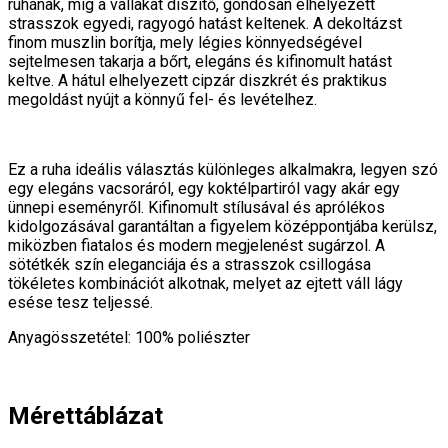
ruhának, míg a vállakat díszítő, gondosan elhelyezett
strasszok egyedi, ragyogó hatást keltenek. A dekoltázst
finom muszlin borítja, mely légies könnyedségével
sejtelmesen takarja a bőrt, elegáns és kifinomult hatást
keltve. A hátul elhelyezett cipzár diszkrét és praktikus
megoldást nyújt a könnyű fel- és levételhez.
Ez a ruha ideális választás különleges alkalmakra, legyen szó
egy elegáns vacsoráról, egy koktélpartiról vagy akár egy
ünnepi eseményről. Kifinomult stílusával és aprólékos
kidolgozásával garantáltan a figyelem középpontjába kerülsz,
miközben fiatalos és modern megjelenést sugárzol. A
sötétkék szín eleganciája és a strasszok csillogása
tökéletes kombinációt alkotnak, melyet az ejtett váll lágy
esése tesz teljessé.
Anyagösszetétel: 100% poliészter
Mérettáblázat