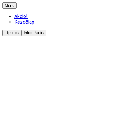
Menü
Akció!
Kezdőlap
Típusok
Információk