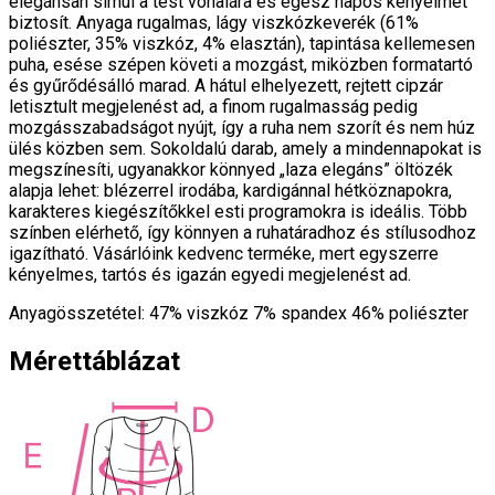
elegánsan simul a test vonalára és egész napos kényelmet
biztosít. Anyaga rugalmas, lágy viszkózkeverék (61%
poliészter, 35% viszkóz, 4% elasztán), tapintása kellemesen
puha, esése szépen követi a mozgást, miközben formatartó
és gyűrődésálló marad. A hátul elhelyezett, rejtett cipzár
letisztult megjelenést ad, a finom rugalmasság pedig
mozgásszabadságot nyújt, így a ruha nem szorít és nem húz
ülés közben sem. Sokoldalú darab, amely a mindennapokat is
megszínesíti, ugyanakkor könnyed „laza elegáns” öltözék
alapja lehet: blézerrel irodába, kardigánnal hétköznapokra,
karakteres kiegészítőkkel esti programokra is ideális. Több
színben elérhető, így könnyen a ruhatáradhoz és stílusodhoz
igazítható. Vásárlóink kedvenc terméke, mert egyszerre
kényelmes, tartós és igazán egyedi megjelenést ad.
Anyagösszetétel: 47% viszkóz 7% spandex 46% poliészter
Mérettáblázat