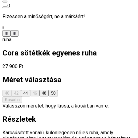
0
Fizessen a minőségért, ne a márkáért!
ruha
Cora sötétkék egyenes ruha
27 900 Ft
Méret választása
40
42
44
46
48
50
Kosárba
Válasszon méretet, hogy lássa, a kosárban van-e.
Részletek
Karcsúsított vonalú, különlegesen nőies ruha, amely