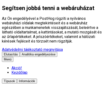
Segítsen jobbá tenni a webáruházat
Az Ön engedélyével a PostHog rögzíti a nyilvános
webáruházi oldalak megtekintéseit és a webáruház
egészében a munkamenetek visszajátszását, beleértve a
látható oldaltartalmat, a kattintásokat, a mutató mozgását és
az űrlapértékeket. A jelszóértékeket, valamint a hálózati
kérések fejléceit és törzsét nem rögzítjük.
Adatvédelmi tájékoztató megnyitása
Elutasítás
Analitika engedélyezése
Menü
Akció!
Kezdőlap
Típusok
Információk