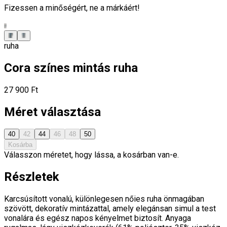
Fizessen a minőségért, ne a márkáért!
ruha
Cora színes mintás ruha
27 900 Ft
Méret választása
40
42
44
46
48
50
Kosárba
Válasszon méretet, hogy lássa, a kosárban van-e.
Részletek
Karcsúsított vonalú, különlegesen nőies ruha önmagában
szövött, dekoratív mintázattal, amely elegánsan simul a test
vonalára és egész napos kényelmet biztosít. Anyaga