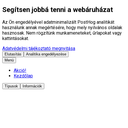
Segítsen jobbá tenni a webáruházat
Az Ön engedélyével adatminimalizált PostHog analitikát
használunk annak megértésére, hogy mely nyilvános oldalak
hasznosak. Nem rögzítünk munkameneteket, űrlapokat vagy
kattintásokat.
Adatvédelmi tájékoztató megnyitása
Elutasítás
Analitika engedélyezése
Menü
Akció!
Kezdőlap
Típusok
Információk