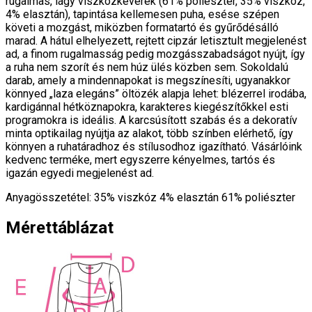
rugalmas, lágy viszkózkeverék (61% poliészter, 35% viszkóz,
4% elasztán), tapintása kellemesen puha, esése szépen
követi a mozgást, miközben formatartó és gyűrődésálló
marad. A hátul elhelyezett, rejtett cipzár letisztult megjelenést
ad, a finom rugalmasság pedig mozgásszabadságot nyújt, így
a ruha nem szorít és nem húz ülés közben sem. Sokoldalú
darab, amely a mindennapokat is megszínesíti, ugyanakkor
könnyed „laza elegáns” öltözék alapja lehet: blézerrel irodába,
kardigánnal hétköznapokra, karakteres kiegészítőkkel esti
programokra is ideális. A karcsúsított szabás és a dekoratív
minta optikailag nyújtja az alakot, több színben elérhető, így
könnyen a ruhatáradhoz és stílusodhoz igazítható. Vásárlóink
kedvenc terméke, mert egyszerre kényelmes, tartós és
igazán egyedi megjelenést ad.
Anyagösszetétel: 35% viszkóz 4% elasztán 61% poliészter
Mérettáblázat