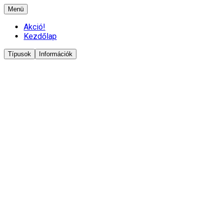
Menü
Akció!
Kezdőlap
Típusok
Információk