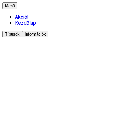
Menü
Akció!
Kezdőlap
Típusok
Információk