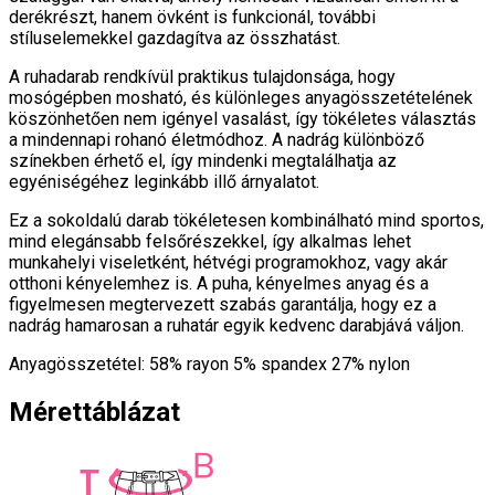
derékrészt, hanem övként is funkcionál, további
stíluselemekkel gazdagítva az összhatást.
A ruhadarab rendkívül praktikus tulajdonsága, hogy
mosógépben mosható, és különleges anyagösszetételének
köszönhetően nem igényel vasalást, így tökéletes választás
a mindennapi rohanó életmódhoz. A nadrág különböző
színekben érhető el, így mindenki megtalálhatja az
egyéniségéhez leginkább illő árnyalatot.
Ez a sokoldalú darab tökéletesen kombinálható mind sportos,
mind elegánsabb felsőrészekkel, így alkalmas lehet
munkahelyi viseletként, hétvégi programokhoz, vagy akár
otthoni kényelemhez is. A puha, kényelmes anyag és a
figyelmesen megtervezett szabás garantálja, hogy ez a
nadrág hamarosan a ruhatár egyik kedvenc darabjává váljon.
Anyagösszetétel: 58% rayon 5% spandex 27% nylon
Mérettáblázat