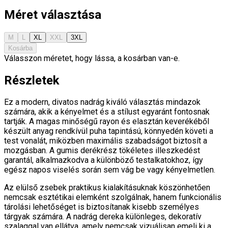
Méret választása
M
L
XL
XXL
3XL
Kosárba
Válasszon méretet, hogy lássa, a kosárban van-e.
Részletek
Ez a modern, divatos nadrág kiváló választás mindazok
számára, akik a kényelmet és a stílust egyaránt fontosnak
tartják. A magas minőségű rayon és elasztán keverékéből
készült anyag rendkívül puha tapintású, könnyedén követi a
test vonalát, miközben maximális szabadságot biztosít a
mozgásban. A gumis derékrész tökéletes illeszkedést
garantál, alkalmazkodva a különböző testalkatokhoz, így
egész napos viselés során sem vág be vagy kényelmetlen.
Az elülső zsebek praktikus kialakításuknak köszönhetően
nemcsak esztétikai elemként szolgálnak, hanem funkcionális
tárolási lehetőséget is biztosítanak kisebb személyes
tárgyak számára. A nadrág dereka különleges, dekoratív
szalaggal van ellátva, amely nemcsak vizuálisan emeli ki a