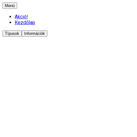
Menü
Akció!
Kezdőlap
Típusok
Információk