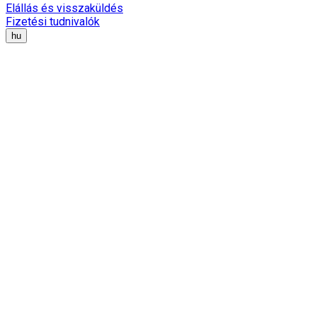
Elállás és visszaküldés
Fizetési tudnivalók
hu