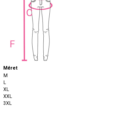
Méret
M
L
XL
XXL
3XL