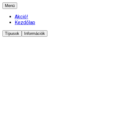
Menü
Akció!
Kezdőlap
Típusok
Információk