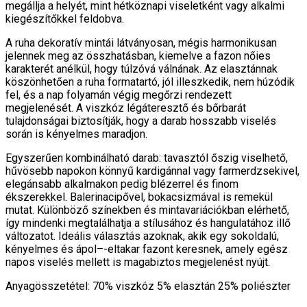
megállja a helyét, mint hétköznapi viseletként vagy alkalmi
kiegészítőkkel feldobva.
A ruha dekoratív mintái látványosan, mégis harmonikusan
jelennek meg az összhatásban, kiemelve a fazon nőies
karakterét anélkül, hogy túlzóvá válnának. Az elasztánnak
köszönhetően a ruha formatartó, jól illeszkedik, nem húzódik
fel, és a nap folyamán végig megőrzi rendezett
megjelenését. A viszkóz légáteresztő és bőrbarát
tulajdonságai biztosítják, hogy a darab hosszabb viselés
során is kényelmes maradjon.
Egyszerűen kombinálható darab: tavasztól őszig viselhető,
hűvösebb napokon könnyű kardigánnal vagy farmerdzsekivel,
elegánsabb alkalmakon pedig blézerrel és finom
ékszerekkel. Balerinacipővel, bokacsizmával is remekül
mutat. Különböző színekben és mintavariációkban elérhető,
így mindenki megtalálhatja a stílusához és hangulatához illő
változatot. Ideális választás azoknak, akik egy sokoldalú,
kényelmes és ápol–-eltakar fazont keresnek, amely egész
napos viselés mellett is magabiztos megjelenést nyújt.
Anyagösszetétel: 70% viszkóz 5% elasztán 25% poliészter