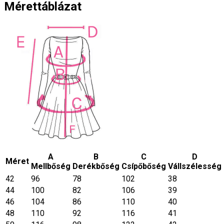
Mérettáblázat
A
B
C
D
Méret
Mellbőség
Derékbőség
Csípőbőség
Vállszélesség
42
96
78
102
38
44
100
82
106
39
46
104
86
110
40
48
110
92
116
41