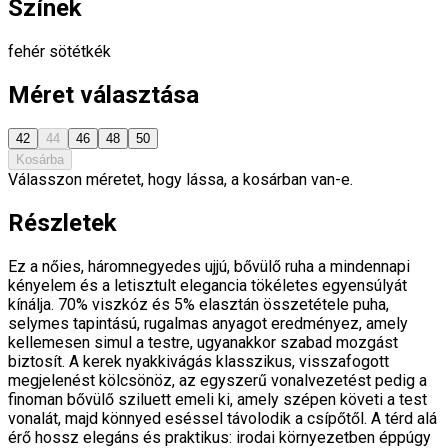
Színek
fehér
sötétkék
Méret választása
42
44
46
48
50
Kosárba
Válasszon méretet, hogy lássa, a kosárban van-e.
Részletek
Ez a nőies, háromnegyedes ujjú, bővülő ruha a mindennapi
kényelem és a letisztult elegancia tökéletes egyensúlyát
kínálja. 70% viszkóz és 5% elasztán összetétele puha,
selymes tapintású, rugalmas anyagot eredményez, amely
kellemesen simul a testre, ugyanakkor szabad mozgást
biztosít. A kerek nyakkivágás klasszikus, visszafogott
megjelenést kölcsönöz, az egyszerű vonalvezetést pedig a
finoman bővülő sziluett emeli ki, amely szépen követi a test
vonalát, majd könnyed eséssel távolodik a csípőtől. A térd alá
érő hossz elegáns és praktikus: irodai környezetben éppúgy