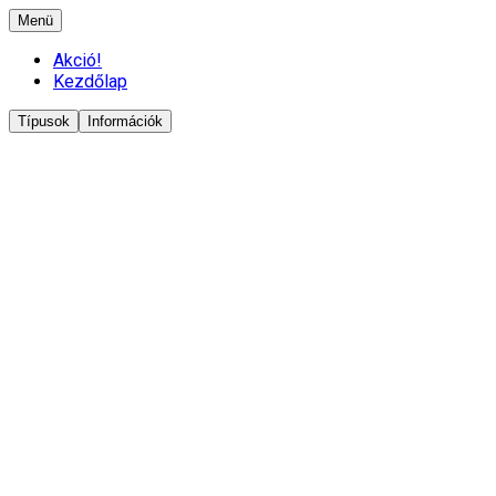
Menü
Akció!
Kezdőlap
Típusok
Információk