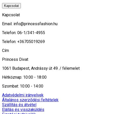
Kapcsolat
Kapcsolat
Email:
info@princessfashion.hu
Telefon: 06-1/341-4955
Telefon: +36705019269
Cím
Princess Divat
1061 Budapest, Andrássy út 49. / félemelet
Hétköznap: 10:00 - 18:00
Szombat: 10:00 - 14:00
Adatvédelmi irányelvek
Általános szerződési feltételek
Szállítás és átvétel
Elállás és visszaküldés