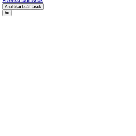
Fizetési tudnivalók
Analitikai beállítások
hu