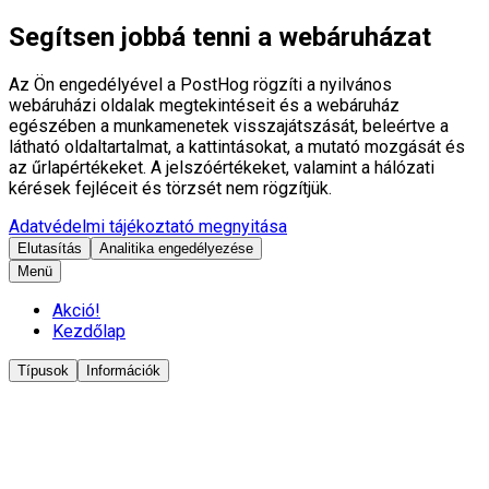
Segítsen jobbá tenni a webáruházat
Az Ön engedélyével a PostHog rögzíti a nyilvános
webáruházi oldalak megtekintéseit és a webáruház
egészében a munkamenetek visszajátszását, beleértve a
látható oldaltartalmat, a kattintásokat, a mutató mozgását és
az űrlapértékeket. A jelszóértékeket, valamint a hálózati
kérések fejléceit és törzsét nem rögzítjük.
Adatvédelmi tájékoztató megnyitása
Elutasítás
Analitika engedélyezése
Menü
Akció!
Kezdőlap
Típusok
Információk