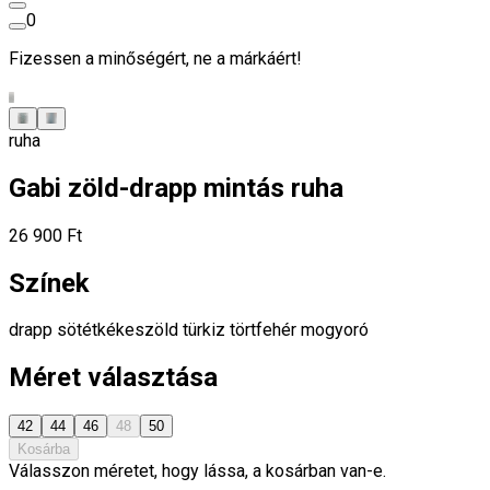
0
Fizessen a minőségért, ne a márkáért!
ruha
Gabi zöld-drapp mintás ruha
26 900 Ft
Színek
drapp
sötétkékeszöld
türkiz
törtfehér
mogyoró
Méret választása
42
44
46
48
50
Kosárba
Válasszon méretet, hogy lássa, a kosárban van-e.