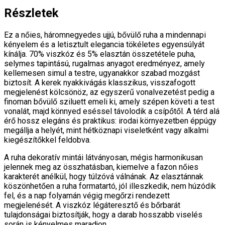
Részletek
Ez a nőies, háromnegyedes ujjú, bővülő ruha a mindennapi
kényelem és a letisztult elegancia tökéletes egyensúlyát
kínálja. 70% viszkóz és 5% elasztán összetétele puha,
selymes tapintású, rugalmas anyagot eredményez, amely
kellemesen simul a testre, ugyanakkor szabad mozgást
biztosít. A kerek nyakkivágás klasszikus, visszafogott
megjelenést kölcsönöz, az egyszerű vonalvezetést pedig a
finoman bővülő sziluett emeli ki, amely szépen követi a test
vonalát, majd könnyed eséssel távolodik a csípőtől. A térd alá
érő hossz elegáns és praktikus: irodai környezetben éppúgy
megállja a helyét, mint hétköznapi viseletként vagy alkalmi
kiegészítőkkel feldobva.
A ruha dekoratív mintái látványosan, mégis harmonikusan
jelennek meg az összhatásban, kiemelve a fazon nőies
karakterét anélkül, hogy túlzóvá válnának. Az elasztánnak
köszönhetően a ruha formatartó, jól illeszkedik, nem húzódik
fel, és a nap folyamán végig megőrzi rendezett
megjelenését. A viszkóz légáteresztő és bőrbarát
tulajdonságai biztosítják, hogy a darab hosszabb viselés
során is kényelmes maradjon.