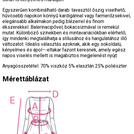
Egyszerűen kombinálható darab: tavasztól őszig viselhető,
hűvösebb napokon könnyű kardigánnal vagy farmerdzsekivel,
elegánsabb alkalmakon pedig blézerrel és finom
ékszerekkel. Balerinacipővel, bokacsizmával is remekül
mutat. Különböző színekben és mintavariációkban elérhető,
így mindenki megtalálhatja a stílusához és hangulatához illő
változatot. Ideális választás azoknak, akik egy sokoldalú,
kényelmes és ápol–-eltakar fazont keresnek, amely egész
napos viselés mellett is magabiztos megjelenést nyújt.
Anyagösszetétel: 70% viszkóz 5% elasztán 25% poliészter
Mérettáblázat