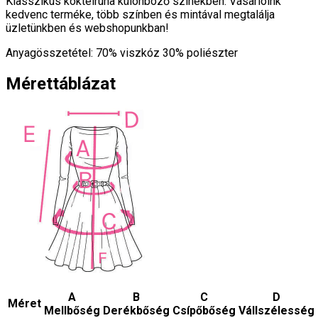
Klasszikus koktélruha különböző színekben. Vásárlóink
kedvenc terméke, több színben és mintával megtalálja
üzletünkben és webshopunkban!
Anyagösszetétel: 70% viszkóz 30% poliészter
Mérettáblázat
A
B
C
D
Méret
Mellbőség
Derékbőség
Csípőbőség
Vállszélesség