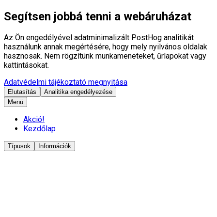
Segítsen jobbá tenni a webáruházat
Az Ön engedélyével adatminimalizált PostHog analitikát
használunk annak megértésére, hogy mely nyilvános oldalak
hasznosak. Nem rögzítünk munkameneteket, űrlapokat vagy
kattintásokat.
Adatvédelmi tájékoztató megnyitása
Elutasítás
Analitika engedélyezése
Menü
Akció!
Kezdőlap
Típusok
Információk