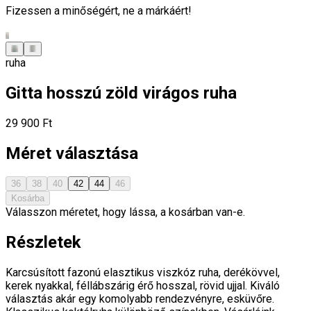
Fizessen a minőségért, ne a márkáért!
ruha
Gitta hosszú zöld virágos ruha
29 900 Ft
Méret választása
36
38
40
42
44
46
Kosárba
Válasszon méretet, hogy lássa, a kosárban van-e.
Részletek
Karcsúsított fazonú elasztikus viszkóz ruha, derékövvel,
kerek nyakkal, féllábszárig érő hosszal, rövid ujjal. Kiváló
választás akár egy komolyabb rendezvényre, esküvőre.