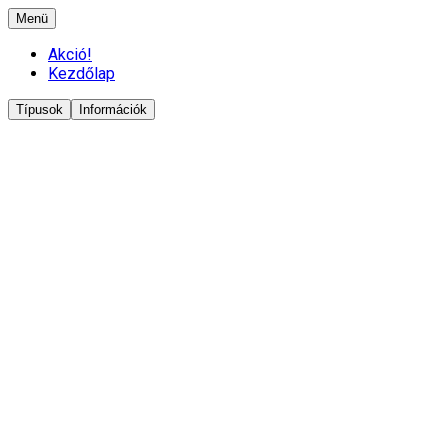
Menü
Akció!
Kezdőlap
Típusok
Információk