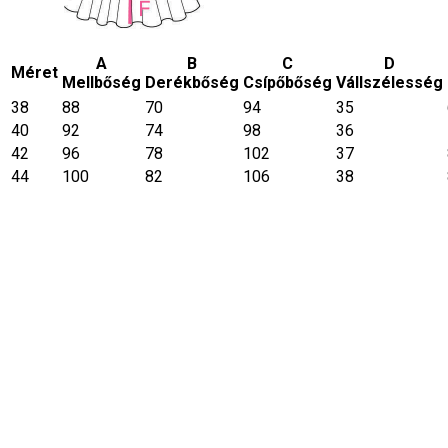
A
B
C
D
Méret
Mellbőség
Derékbőség
Csípőbőség
Vállszélesség
38
88
70
94
35
40
92
74
98
36
42
96
78
102
37
44
100
82
106
38