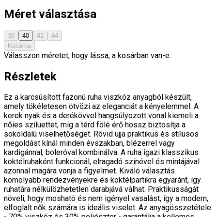
Méret választása
38
40
42
44
Kosárba
Válasszon méretet, hogy lássa, a kosárban van-e.
Részletek
Ez a karcsúsított fazonú ruha viszkóz anyagból készült,
amely tökéletesen ötvözi az eleganciát a kényelemmel. A
kerek nyak és a derékövvel hangsúlyozott vonal kiemeli a
nőies sziluettet, míg a térd fölé érő hossz biztosítja a
sokoldalú viselhetőséget. Rövid ujja praktikus és stílusos
megoldást kínál minden évszakban, blézerrel vagy
kardigánnal, boleróval kombinálva. A ruha igazi klasszikus
koktélruhaként funkcionál, elragadó színével és mintájával
azonnal magára vonja a figyelmet. Kiváló választás
komolyabb rendezvényekre és koktélpartikra egyaránt, így
ruhatára nélkülözhetetlen darabjává válhat. Praktikusságát
növeli, hogy mosható és nem igényel vasalást, így a modern,
elfoglalt nők számára is ideális viselet. Az anyagösszetétele
- 70% viszkóz és 30% poliészter - garantálja a kellemes