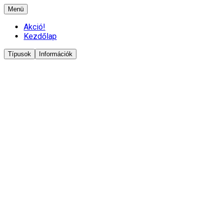
Menü
Akció!
Kezdőlap
Típusok
Információk