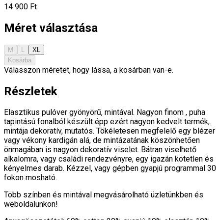
14 900 Ft
Méret választása
M
L
XL
Kosárba
Válasszon méretet, hogy lássa, a kosárban van-e.
Részletek
Elasztikus pulóver gyönyörű, mintával. Nagyon finom , puha
tapintású fonalból készült épp ezért nagyon kedvelt termék,
mintája dekoratív, mutatós. Tökéletesen megfelelő egy blézer
vagy vékony kardigán alá, de mintázatának köszönhetően
önmagában is nagyon dekoratív viselet. Bátran viselhető
alkalomra, vagy családi rendezvényre, egy igazán kötetlen és
kényelmes darab. Kézzel, vagy gépben gyapjú programmal 30
fokon mosható.
Több színben és mintával megvásárolható üzletünkben és
weboldalunkon!