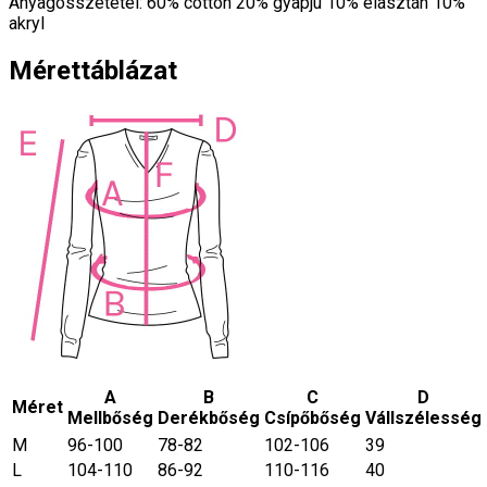
Anyagösszetétel: 60% cotton 20% gyapjú 10% elasztán 10%
akryl
Mérettáblázat
A
B
C
D
Méret
Mellbőség
Derékbőség
Csípőbőség
Vállszélesség
M
96-100
78-82
102-106
39
L
104-110
86-92
110-116
40