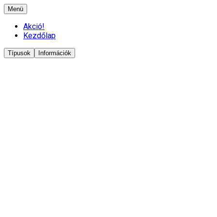
Menü
Akció!
Kezdőlap
Típusok
Információk