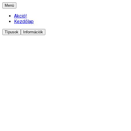
Menü
Akció!
Kezdőlap
Típusok
Információk