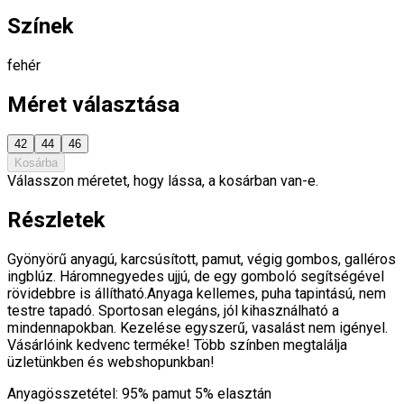
Színek
fehér
Méret választása
42
44
46
Kosárba
Válasszon méretet, hogy lássa, a kosárban van-e.
Részletek
Gyönyörű anyagú, karcsúsított, pamut, végig gombos, galléros
ingblúz. Háromnegyedes ujjú, de egy gomboló segítségével
rövidebbre is állítható.Anyaga kellemes, puha tapintású, nem
testre tapadó. Sportosan elegáns, jól kihasználható a
mindennapokban. Kezelése egyszerű, vasalást nem igényel.
Vásárlóink kedvenc terméke! Több színben megtalálja
üzletünkben és webshopunkban!
Anyagösszetétel: 95% pamut 5% elasztán