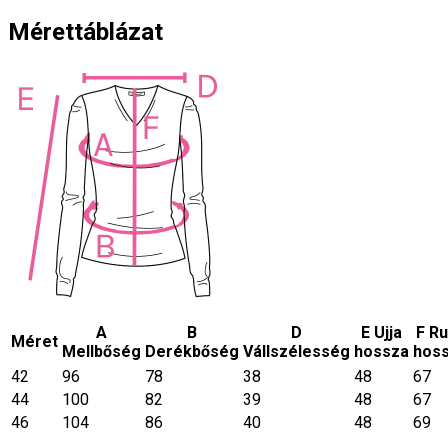
Mérettáblázat
A
B
D
E Ujja
F R
Méret
Mellbőség
Derékbőség
Vállszélesség
hossza
hos
42
96
78
38
48
67
44
100
82
39
48
67
46
104
86
40
48
69