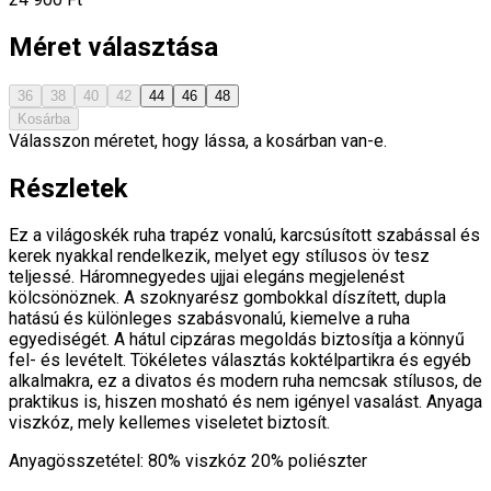
Méret választása
36
38
40
42
44
46
48
Kosárba
Válasszon méretet, hogy lássa, a kosárban van-e.
Részletek
Ez a világoskék ruha trapéz vonalú, karcsúsított szabással és
kerek nyakkal rendelkezik, melyet egy stílusos öv tesz
teljessé. Háromnegyedes ujjai elegáns megjelenést
kölcsönöznek. A szoknyarész gombokkal díszített, dupla
hatású és különleges szabásvonalú, kiemelve a ruha
egyediségét. A hátul cipzáras megoldás biztosítja a könnyű
fel- és levételt. Tökéletes választás koktélpartikra és egyéb
alkalmakra, ez a divatos és modern ruha nemcsak stílusos, de
praktikus is, hiszen mosható és nem igényel vasalást. Anyaga
viszkóz, mely kellemes viseletet biztosít.
Anyagösszetétel: 80% viszkóz 20% poliészter