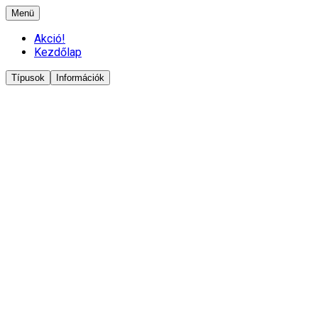
Menü
Akció!
Kezdőlap
Típusok
Információk