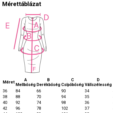
Mérettáblázat
A
B
C
D
Méret
Mellbőség
Derékbőség
Csípőbőség
Vállszélesség
36
84
66
90
34
38
88
70
94
35
40
92
74
98
36
42
96
78
102
37