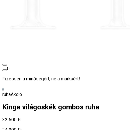
0
Fizessen a minőségért, ne a márkáért!
ruha
Akció
Kinga világoskék gombos ruha
32 500 Ft
24 900 Ft