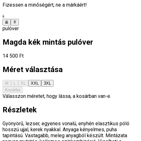
Fizessen a minőségért, ne a márkáért!
pulóver
Magda kék mintás pulóver
14 500 Ft
Méret választása
M
L
XL
XXL
3XL
Kosárba
Válasszon méretet, hogy lássa, a kosárban van-e.
Részletek
Gyönyörű, lezser, egyenes vonalú, enyhén elasztikus póló
hosszú ujjal, kerek nyakkal. Anyaga kényelmes, puha
tapintású. Vastagabb, meleg anyagból készült. Mintázata