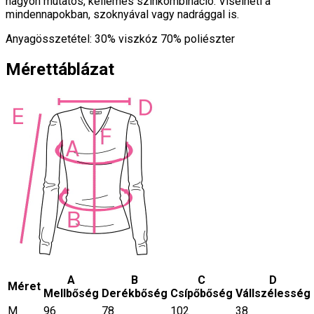
nagyon mutatós, kellemes színkombináció. Viselheti a
mindennapokban, szoknyával vagy nadrággal is.
Anyagösszetétel: 30% viszkóz 70% poliészter
Mérettáblázat
A
B
C
D
Méret
Mellbőség
Derékbőség
Csípőbőség
Vállszélesség
M
96
78
102
38