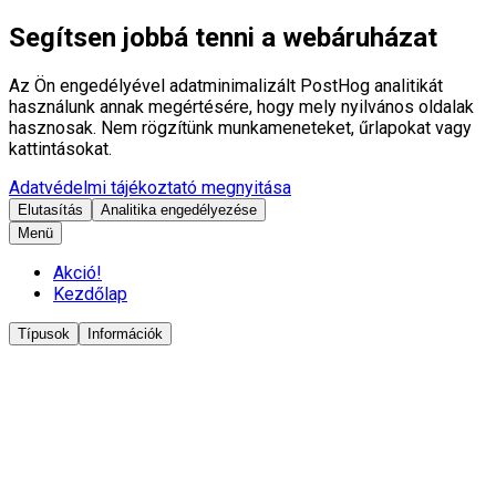
Segítsen jobbá tenni a webáruházat
Az Ön engedélyével adatminimalizált PostHog analitikát
használunk annak megértésére, hogy mely nyilvános oldalak
hasznosak. Nem rögzítünk munkameneteket, űrlapokat vagy
kattintásokat.
Adatvédelmi tájékoztató megnyitása
Elutasítás
Analitika engedélyezése
Menü
Akció!
Kezdőlap
Típusok
Információk