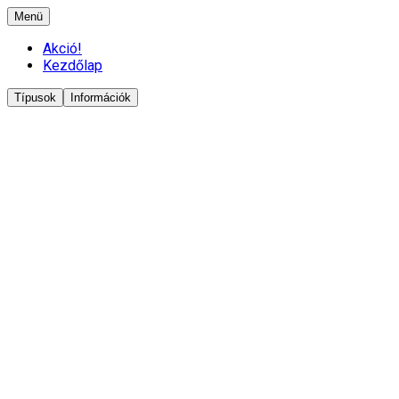
Menü
Akció!
Kezdőlap
Típusok
Információk