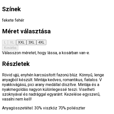
Színek
fekete
fehér
Méret választása
L
XL
XXL
3XL
4XL
Kosárba
Válasszon méretet, hogy lássa, a kosárban van-e.
Részletek
Rövid ujjú, enyhén karcsúsított fazonú blúz. Könnyű, lenge
anyagból készült. Mintája kedves, romantikus, fiatalos. V
nyakkivágású, pici arany medállal díszítve. Mintája és a
nyakmegoldás nagyon különlegessé teszi. Viselheti
szoknyával és nadrággal egyaránt. Kezelése egyszerű,
vasalni nem kell!
Anyagösszetétel: 30% viszkóz 70% poliészter