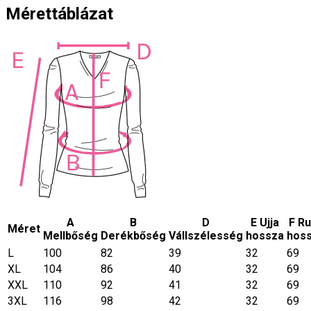
Mérettáblázat
A
B
D
E Ujja
F R
Méret
Mellbőség
Derékbőség
Vállszélesség
hossza
hos
L
100
82
39
32
69
XL
104
86
40
32
69
XXL
110
92
41
32
69
3XL
116
98
42
32
69