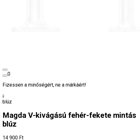
0
Fizessen a minőségért, ne a márkáért!
blúz
Magda V-kivágású fehér-fekete mintás
blúz
14 900 Ft