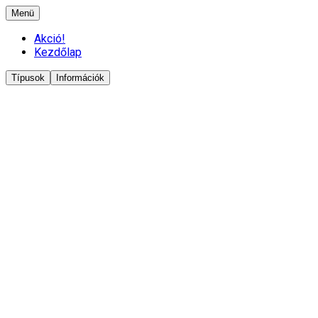
Menü
Akció!
Kezdőlap
Típusok
Információk