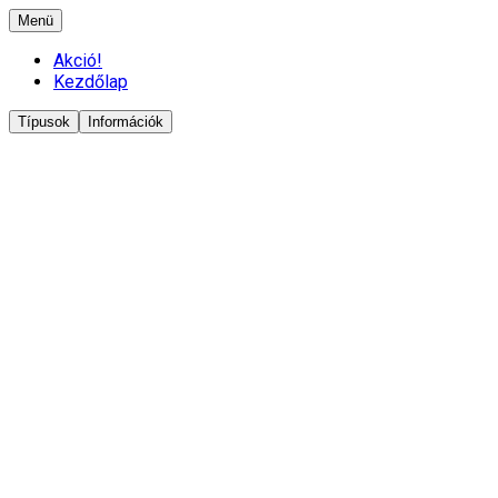
Menü
Akció!
Kezdőlap
Típusok
Információk