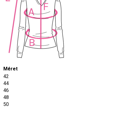
Méret
42
44
46
48
50