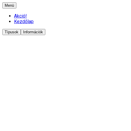
Menü
Akció!
Kezdőlap
Típusok
Információk