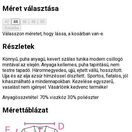
Méret választása
42
44
46
48
50
Kosárba
Válasszon méretet, hogy lássa, a kosárban van-e.
Részletek
Könnyű, puha anyagú, kevert szálas tunika modern csillogó
mintával az elején. Anyaga kellemes, puha tapintású, nem
testre tapadó. Háromnegyedes, ujjú, ejtett vállú, hosszított.
Ujja és az alja azsúr hímzéssel díszített.. Sportos, fiatalos, jól
kihasználható a mindennapokban. Kezelése egyszerű,
vasalást nem igényel. Vásárlóink kedvenc terméke!
Anyagösszetétel: 70% viszkóz 30% poliészter
Mérettáblázat