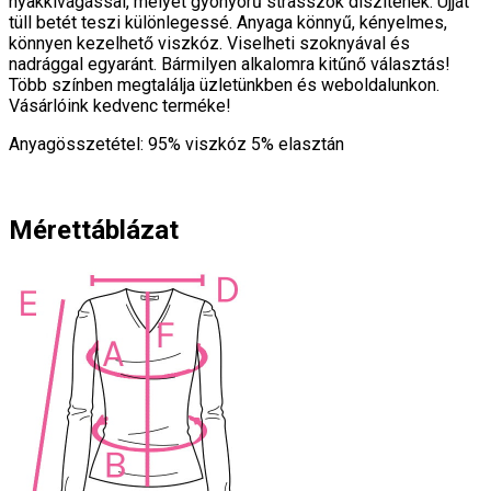
nyakkivágással, melyet gyönyörű strasszok díszítenek. Ujját
tüll betét teszi különlegessé. Anyaga könnyű, kényelmes,
könnyen kezelhető viszkóz. Viselheti szoknyával és
nadrággal egyaránt. Bármilyen alkalomra kitűnő választás!
Több színben megtalálja üzletünkben és weboldalunkon.
Vásárlóink kedvenc terméke!
Anyagösszetétel: 95% viszkóz 5% elasztán
Mérettáblázat