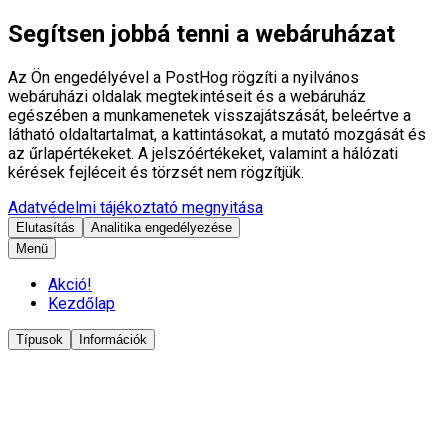
Segítsen jobbá tenni a webáruházat
Az Ön engedélyével a PostHog rögzíti a nyilvános
webáruházi oldalak megtekintéseit és a webáruház
egészében a munkamenetek visszajátszását, beleértve a
látható oldaltartalmat, a kattintásokat, a mutató mozgását és
az űrlapértékeket. A jelszóértékeket, valamint a hálózati
kérések fejléceit és törzsét nem rögzítjük.
Adatvédelmi tájékoztató megnyitása
Elutasítás
Analitika engedélyezése
Menü
Akció!
Kezdőlap
Típusok
Információk