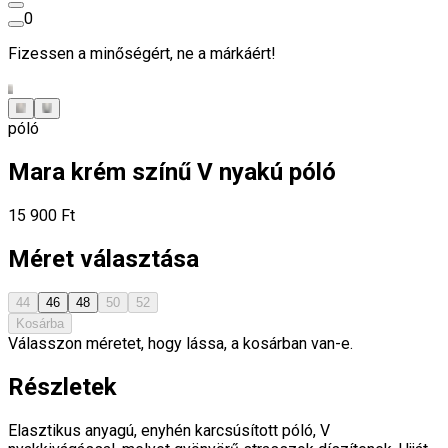
0
Fizessen a minőségért, ne a márkáért!
póló
Mara krém színű V nyakú póló
15 900 Ft
Méret választása
44
46
48
50
52
Kosárba
Válasszon méretet, hogy lássa, a kosárban van-e.
Részletek
Elasztikus anyagú, enyhén karcsúsított póló, V