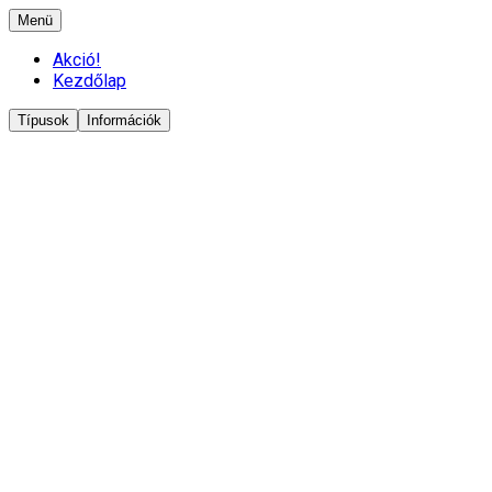
Menü
Akció!
Kezdőlap
Típusok
Információk