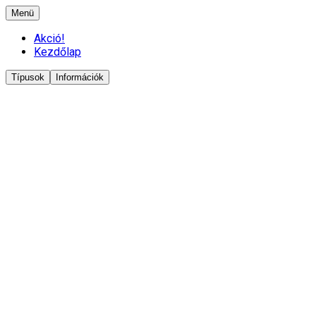
Menü
Akció!
Kezdőlap
Típusok
Információk