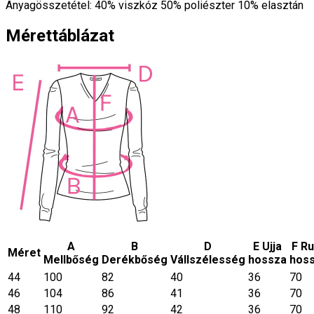
Anyagösszetétel: 40% viszkóz 50% poliészter 10% elasztán
Mérettáblázat
A
B
D
E Ujja
F R
Méret
Mellbőség
Derékbőség
Vállszélesség
hossza
hos
44
100
82
40
36
70
46
104
86
41
36
70
48
110
92
42
36
70