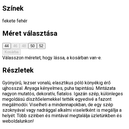
Színek
fekete
fehér
Méret választása
44
46
48
50
52
Kosárba
Válasszon méretet, hogy lássa, a kosárban van-e.
Részletek
Gyönyörű, lezser vonalú, elasztikus póló könyékig érő
ujjhosszal. Anyaga kényelmes, puha tapintású. Mintázata
nagyon mutatós, dekoratív, fiatalos. Igazán szép, különleges
megoldású díszítőelemekkel tették egyedivé a fazont
megálmodói. Viselheti a mindennapokban, de egy szép
szoknyával vagy nadrággal alkalmi viseletként is megállja a
helyét. Több színben és mintával megtalálja üzletünkben és
weboldalunkon!