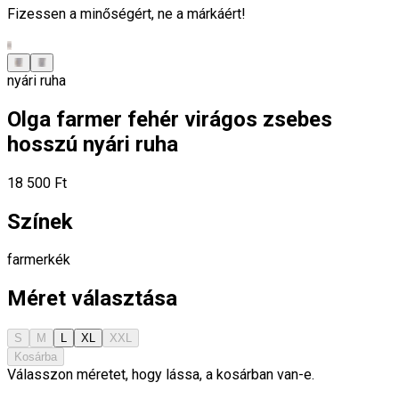
Fizessen a minőségért, ne a márkáért!
nyári ruha
Olga farmer fehér virágos zsebes
hosszú nyári ruha
18 500 Ft
Színek
farmerkék
Méret választása
S
M
L
XL
XXL
Kosárba
Válasszon méretet, hogy lássa, a kosárban van-e.