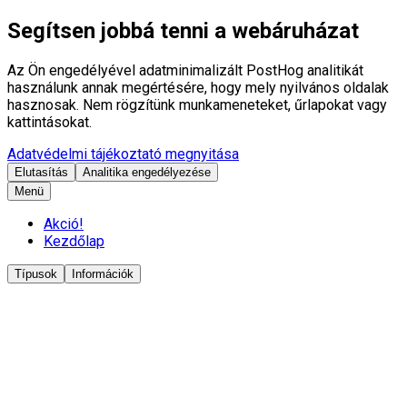
Segítsen jobbá tenni a webáruházat
Az Ön engedélyével adatminimalizált PostHog analitikát
használunk annak megértésére, hogy mely nyilvános oldalak
hasznosak. Nem rögzítünk munkameneteket, űrlapokat vagy
kattintásokat.
Adatvédelmi tájékoztató megnyitása
Elutasítás
Analitika engedélyezése
Menü
Akció!
Kezdőlap
Típusok
Információk