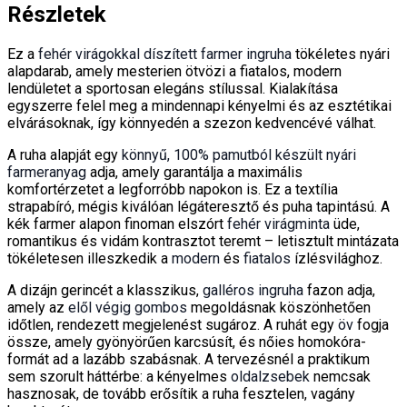
Részletek
Ez a
fehér virágokkal díszített farmer ingruha
tökéletes nyári
alapdarab, amely mesterien ötvözi a fiatalos, modern
lendületet a sportosan elegáns stílussal. Kialakítása
egyszerre felel meg a mindennapi kényelmi és az esztétikai
elvárásoknak, így könnyedén a szezon kedvencévé válhat.
A ruha alapját egy
könnyű, 100% pamutból készült nyári
farmeranyag
adja, amely garantálja a maximális
komfortérzetet a legforróbb napokon is. Ez a textília
strapabíró, mégis kiválóan légáteresztő és puha tapintású. A
kék farmer alapon finoman elszórt
fehér virágminta
üde,
romantikus és vidám kontrasztot teremt – letisztult mintázata
tökéletesen illeszkedik a
modern
és
fiatalos
ízlésvilághoz.
A dizájn gerincét a klasszikus,
galléros ingruha
fazon adja,
amely az
elől végig gombos
megoldásnak köszönhetően
időtlen, rendezett megjelenést sugároz. A ruhát egy
öv
fogja
össze, amely gyönyörűen karcsúsít, és nőies homokóra-
formát ad a lazább szabásnak. A tervezésnél a praktikum
sem szorult háttérbe: a kényelmes
oldalzsebek
nemcsak
hasznosak, de tovább erősítik a ruha fesztelen, vagány