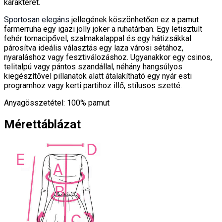
karakterét.
Sportosan elegáns
jellegének köszönhetően ez a pamut
farmerruha egy igazi jolly joker a ruhatárban. Egy letisztult
fehér tornacipővel, szalmakalappal és egy hátizsákkal
párosítva ideális választás egy laza városi sétához,
nyaraláshoz vagy fesztiválozáshoz. Ugyanakkor egy csinos,
telitalpú vagy pántos szandállal, néhány hangsúlyos
kiegészítővel pillanatok alatt átalakítható egy nyár esti
programhoz vagy kerti partihoz illő, stílusos szetté.
Anyagösszetétel: 100% pamut
Mérettáblázat