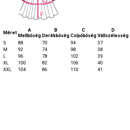
A
B
C
D
Méret
Mellbőség
Derékbőség
Csípőbőség
Vállszélesség
S
88
70
94
37
M
92
74
98
38
L
96
78
102
39
XL
100
82
106
40
XXL
104
86
110
41