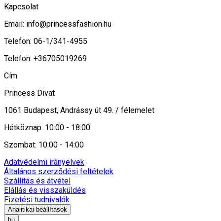
Kapcsolat
Email:
info@princessfashion.hu
Telefon: 06-1/341-4955
Telefon: +36705019269
Cím
Princess Divat
1061 Budapest, Andrássy út 49. / félemelet
Hétköznap: 10:00 - 18:00
Szombat: 10:00 - 14:00
Adatvédelmi irányelvek
Általános szerződési feltételek
Szállítás és átvétel
Elállás és visszaküldés
Fizetési tudnivalók
Analitikai beállítások
hu