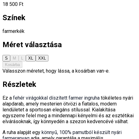
18 500 Ft
Színek
farmerkék
Méret választása
S
M
L
XL
XXL
Kosárba
Válasszon méretet, hogy lássa, a kosárban van-e.
Részletek
Ez a
fehér virágokkal díszített farmer ingruha
tökéletes nyári
alapdarab, amely mesterien ötvözi a fiatalos, modern
lendületet a sportosan elegáns stílussal. Kialakítása
egyszerre felel meg a mindennapi kényelmi és az esztétikai
elvárásoknak, így könnyedén a szezon kedvencévé válhat.
A ruha alapját egy
könnyű, 100% pamutból készült nyári
farmeranyag
adja, amely garantálja a maximális