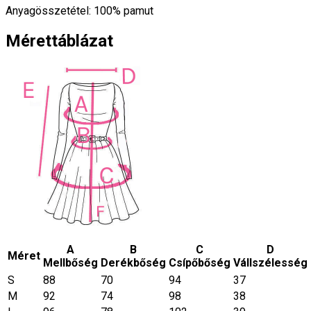
Anyagösszetétel: 100% pamut
Mérettáblázat
A
B
C
D
Méret
Mellbőség
Derékbőség
Csípőbőség
Vállszélesség
S
88
70
94
37
M
92
74
98
38