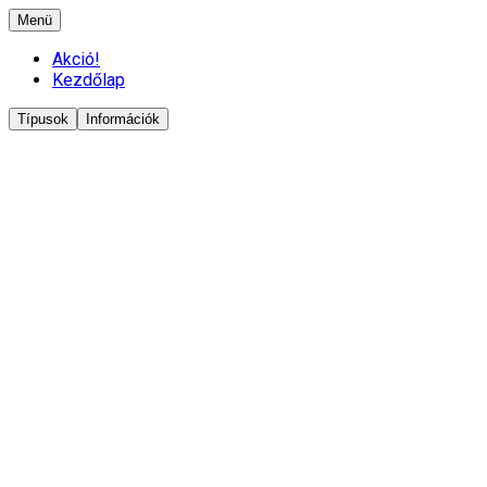
Menü
Akció!
Kezdőlap
Típusok
Információk