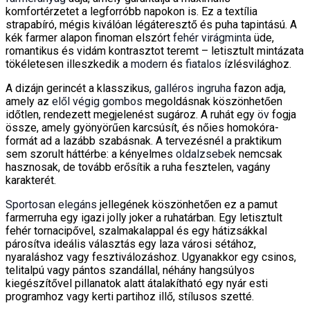
komfortérzetet a legforróbb napokon is. Ez a textília
strapabíró, mégis kiválóan légáteresztő és puha tapintású. A
kék farmer alapon finoman elszórt
fehér virágminta
üde,
romantikus és vidám kontrasztot teremt – letisztult mintázata
tökéletesen illeszkedik a
modern
és
fiatalos
ízlésvilághoz.
A dizájn gerincét a klasszikus,
galléros ingruha
fazon adja,
amely az
elől végig gombos
megoldásnak köszönhetően
időtlen, rendezett megjelenést sugároz. A ruhát egy
öv
fogja
össze, amely gyönyörűen karcsúsít, és nőies homokóra-
formát ad a lazább szabásnak. A tervezésnél a praktikum
sem szorult háttérbe: a kényelmes
oldalzsebek
nemcsak
hasznosak, de tovább erősítik a ruha fesztelen, vagány
karakterét.
Sportosan elegáns
jellegének köszönhetően ez a pamut
farmerruha egy igazi jolly joker a ruhatárban. Egy letisztult
fehér tornacipővel, szalmakalappal és egy hátizsákkal
párosítva ideális választás egy laza városi sétához,
nyaraláshoz vagy fesztiválozáshoz. Ugyanakkor egy csinos,
telitalpú vagy pántos szandállal, néhány hangsúlyos
kiegészítővel pillanatok alatt átalakítható egy nyár esti
programhoz vagy kerti partihoz illő, stílusos szetté.