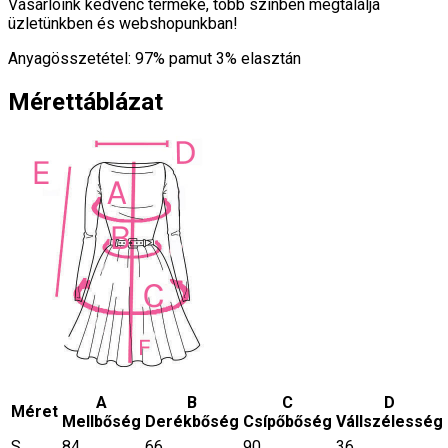
Vásárlóink kedvenc terméke, több színben megtalálja
üzletünkben és webshopunkban!
Anyagösszetétel: 97% pamut 3% elasztán
Mérettáblázat
A
B
C
D
Méret
Mellbőség
Derékbőség
Csípőbőség
Vállszélesség
S
84
66
90
36