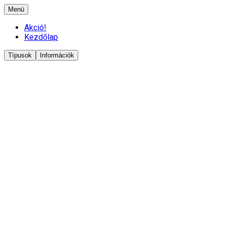
Menü
Akció!
Kezdőlap
Típusok
Információk