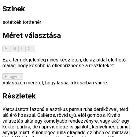
Színek
sötétkék
törtfehér
Méret választása
S
M
L
XL
Ez a termék jelenleg nincs készleten, de az oldal elérhető
marad, hogy később is ellenőrizhesse a részleteket.
Elfogyott
Válasszon méretet, hogy lássa, a kosárban van-e.
Részletek
Karcsúsított fazonú elasztikus pamut ruha derékövvel, térd
alá érő hosszal. Galléros, rövid ujjú, elől gombos. Kiváló
választás akár egy komolyabb rendezvényre, vagy akár egy
koktél partira, de napi viseletre is ajánlott, kényelmes pamut
anyaga miatt. Különleges ruha elragadó színben és mintával.