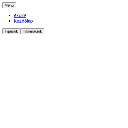
Menü
Akció!
Kezdőlap
Típusok
Információk