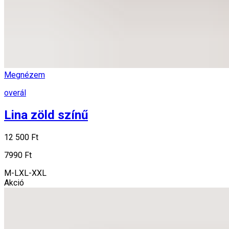
Megnézem
overál
Lina zöld színű
12 500 Ft
7990 Ft
M-L
XL-XXL
Akció