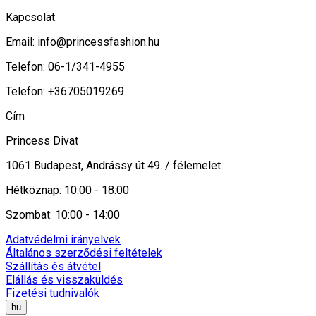
Kapcsolat
Email:
info@princessfashion.hu
Telefon: 06-1/341-4955
Telefon: +36705019269
Cím
Princess Divat
1061 Budapest, Andrássy út 49. / félemelet
Hétköznap: 10:00 - 18:00
Szombat: 10:00 - 14:00
Adatvédelmi irányelvek
Általános szerződési feltételek
Szállítás és átvétel
Elállás és visszaküldés
Fizetési tudnivalók
hu