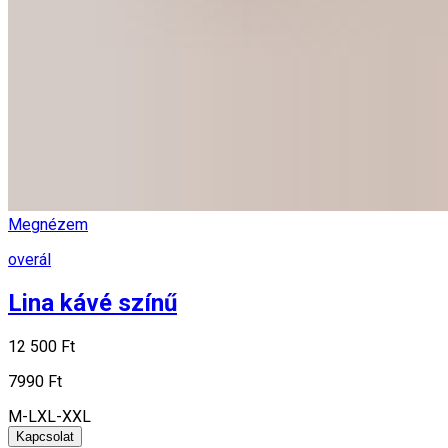
Megnézem
overál
Lina kávé színű
12 500 Ft
7990 Ft
M-L
XL-XXL
Kapcsolat