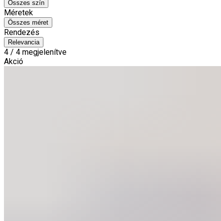
Összes szín
Méretek
Összes méret
Rendezés
Relevancia
4 / 4 megjelenítve
Akció