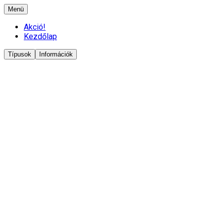
Menü
Akció!
Kezdőlap
Típusok
Információk