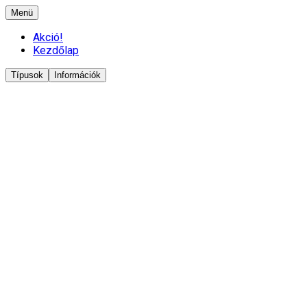
Menü
Akció!
Kezdőlap
Típusok
Információk