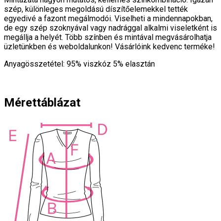
szép, különleges megoldású díszítőelemekkel tették
egyedivé a fazont megálmodói. Viselheti a mindennapokban,
de egy szép szoknyával vagy nadrággal alkalmi viseletként is
megállja a helyét. Több színben és mintával megvásárolhatja
üzletünkben és weboldalunkon! Vásárlóink kedvenc terméke!
Anyagösszetétel: 95% viszkóz 5% elasztán
Mérettáblázat