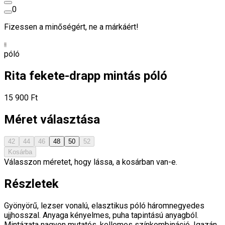
0
Fizessen a minőségért, ne a márkáért!
póló
Rita fekete-drapp mintás póló
15 900 Ft
Méret választása
42
44
46
48
50
52
Kosárba
Válasszon méretet, hogy lássa, a kosárban van-e.
Részletek
Gyönyörű, lezser vonalú, elasztikus póló háromnegyedes
ujjhosszal. Anyaga kényelmes, puha tapintású anyagból.
Mintázata nagyon mutatós, kellemes színkombináció. Igazán