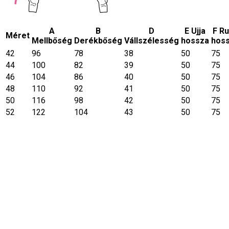
A
B
D
E Ujja
F R
Méret
Mellbőség
Derékbőség
Vállszélesség
hossza
hos
42
96
78
38
50
75
44
100
82
39
50
75
46
104
86
40
50
75
48
110
92
41
50
75
50
116
98
42
50
75
52
122
104
43
50
75