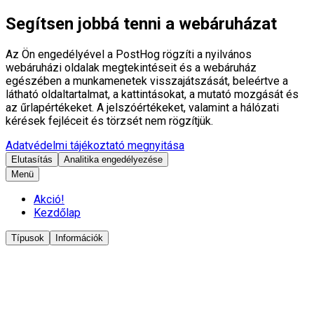
Segítsen jobbá tenni a webáruházat
Az Ön engedélyével a PostHog rögzíti a nyilvános
webáruházi oldalak megtekintéseit és a webáruház
egészében a munkamenetek visszajátszását, beleértve a
látható oldaltartalmat, a kattintásokat, a mutató mozgását és
az űrlapértékeket. A jelszóértékeket, valamint a hálózati
kérések fejléceit és törzsét nem rögzítjük.
Adatvédelmi tájékoztató megnyitása
Elutasítás
Analitika engedélyezése
Menü
Akció!
Kezdőlap
Típusok
Információk