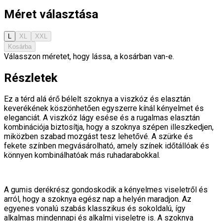
Méret választása
L
XL
XXL
Kosárba
Válasszon méretet, hogy lássa, a kosárban van-e.
Részletek
Ez a térd alá érő bélelt szoknya a viszkóz és elasztán
keverékének köszönhetően egyszerre kínál kényelmet és
eleganciát. A viszkóz lágy esése és a rugalmas elasztán
kombinációja biztosítja, hogy a szoknya szépen illeszkedjen,
miközben szabad mozgást tesz lehetővé. A szürke és
fekete színben megvásárolható, amely színek időtállóak és
könnyen kombinálhatóak más ruhadarabokkal.
A gumis derékrész gondoskodik a kényelmes viseletről és
arról, hogy a szoknya egész nap a helyén maradjon. Az
egyenes vonalú szabás klasszikus és sokoldalú, így
alkalmas mindennapi és alkalmi viseletre is. A szoknya