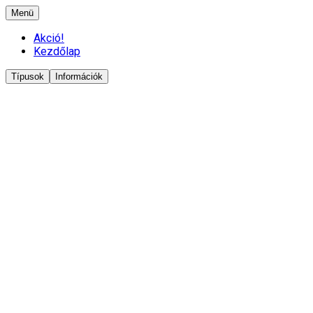
Menü
Akció!
Kezdőlap
Típusok
Információk