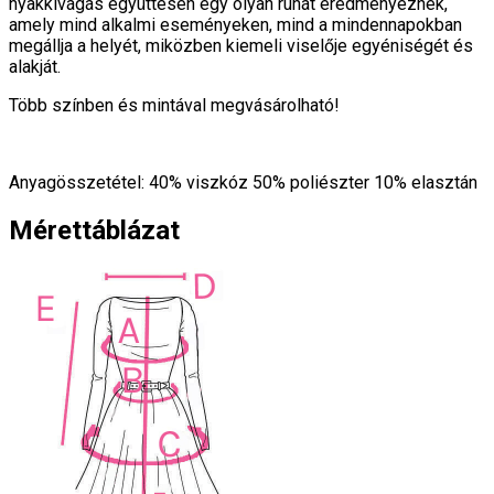
nyakkivágás együttesen egy olyan ruhát eredményeznek,
amely mind alkalmi eseményeken, mind a mindennapokban
megállja a helyét, miközben kiemeli viselője egyéniségét és
alakját.
Több színben és mintával megvásárolható!
Anyagösszetétel: 40% viszkóz 50% poliészter 10% elasztán
Mérettáblázat