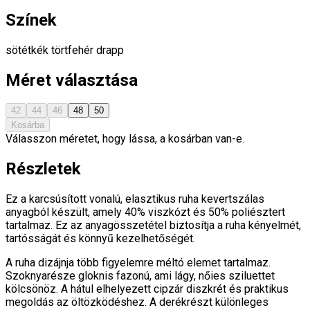
Színek
sötétkék
törtfehér
drapp
Méret választása
42
44
46
48
50
Kosárba
Válasszon méretet, hogy lássa, a kosárban van-e.
Részletek
Ez a karcsúsított vonalú, elasztikus ruha kevertszálas
anyagból készült, amely 40% viszkózt és 50% poliésztert
tartalmaz. Ez az anyagösszetétel biztosítja a ruha kényelmét,
tartósságát és könnyű kezelhetőségét.
A ruha dizájnja több figyelemre méltó elemet tartalmaz.
Szoknyarésze gloknis fazonú, ami lágy, nőies sziluettet
kölcsönöz. A hátul elhelyezett cipzár diszkrét és praktikus
megoldás az öltözködéshez. A derékrészt különleges