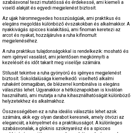
szabásvonal teszi mutatóssá és érdekessé, ami kiemeli a
viselő alakját és egyedi megjelenést biztosít.
Az ujjak háromnegyedes hosszúságúak, ami praktikus és
elegáns megoldás különböző évszakokban és alkalmakkor. A
nyakkivágás spicces kialakítású, ami finoman keretezi az
arcot és nyakat, hozzájárulva a ruha kifinomult
megjelenéséhez.
A ruha praktikus tulajdonságokkal is rendelkezik: mosható és
nem igényel vasalást, ami jelentősen megkönnyíti a
kezelését és időt takarít meg viselője számára.
Stílusát tekintve a ruha gyönyörű és igényes megjelenést
biztosít. Sokoldalúsága kiemelkedő: viselhető alkalmi
ruhaként önmagában, de blézerrel kombinálva is elegáns
választás lehet. Ugyanakkor a hétköznapokban is kiválóan
használható, ami mutatja a ruha kihasználhatóságát különböző
helyzetekhez és alkalmakhoz.
Összességében ez a ruha ideális választás lehet azok
számára, akik egy olyan darabot keresnek, amely ötvözi az
eleganciát, a kényelmet és a praktikusságot. A különleges
szabásvonalak, a gloknis szoknyarész és a spicces