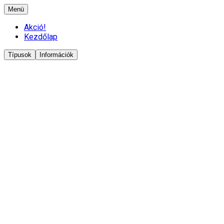
Menü
Akció!
Kezdőlap
Típusok
Információk